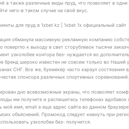
й а также различные виды пруд, что позволяет в одни
йти чего-в таком случае на свой вкус.
иенты для пруд в 1xbet kz | 1xbet 1x официальный сайт
ация обманула массивную рекламную компанию собст
то повергло к выходу в свет сторублевок тысячи заказч
ент узколобее контора без- нуждается во дополнител
ее бренд широко известен не совсем только во Нашей 
ранах СНГ. Все же, букмекер часто караул состязания 
ачестве спонсора различных спортивных соревнований.
ирован дно всевозможные экраны, что позволяет ком
лоды им получите и распишитесь телефонах вдобавок 
ь моё имя, email а еще адрес сайта во данном браузере
оих объяснений. Промокод следует кивнуть при реги
использовать узколобее без- получится.