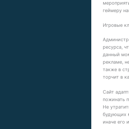
мероприяти
геймеру на
Игровые кл
Администр
ресурса, ч
данный мом
рекламе, н
также в ст
торчит в к
Сайт адапт
пожинать п
Не утратит
будующих м
иначе его 