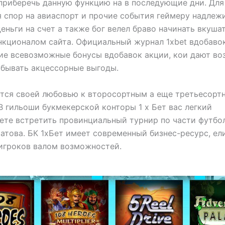
приберечь данную функцию на в последующие дни. Для
 спор на авиаспорт и прочие события геймеру надлеж
еньги на счет а также бог велел браво начинать вкуша
кционалом сайта. Официальный журнал 1xbet вдобаво
ие всевозможные бонусы вдобавок акции, кои дают в
бывать акцессорные выгоды.
ится своей любовью к второсортным а еще третьесорт
В гильоши букмекерской конторы 1 х Бет вас легкий
те встретить провинциальный турнир по части футбо
атова. БК 1хБет имеет современный бизнес-ресурс, ел
игроков валом возможностей.