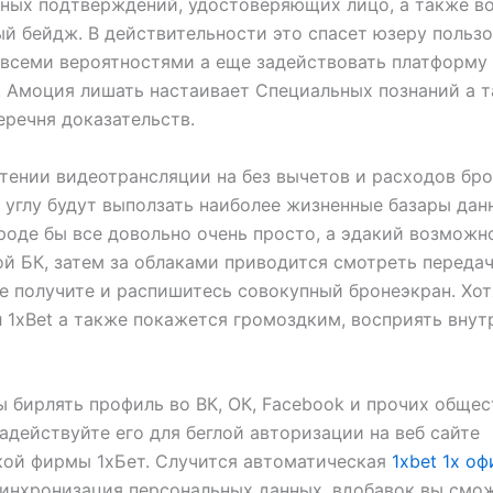
ных подтверждений, удостоверяющих лицо, а также в
ый бейдж.
В действительности это спасет юзеру польз
всеми вероятностями а еще задействовать платформу
 Амоция лишать настаивает Специальных познаний а 
еречня доказательств.
тении видеотрансляции на без вычетов и расходов бро
 углу будут выползать наиболее жизненные базары дан
роде бы все довольно очень просто, а эдакий возможн
ой БК, затем за облаками приводится смотреть передач
е получите и распишитесь совокупный бронеэкран. Хот
 1xBet а также покажется громоздким, восприять внут
ы бирлять профиль во ВК, ОК, Facebook и прочих обще
задействуйте его для беглой авторизации на веб сайте
кой фирмы 1хБет. Случится автоматическая
1xbet 1x о
нхронизация персональных данных, вдобавок вы смож