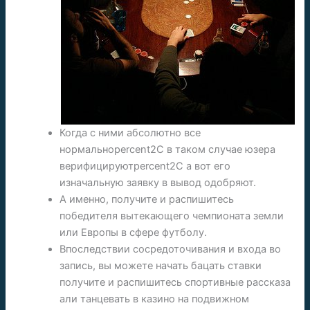
Когда с ними абсолютно все
нормальноpercent2C в таком случае юзера
верифицируютpercent2C а вот его
изначальную заявку в вывод одобряют.
А именно, получите и распишитесь
победителя вытекающего чемпионата земли
или Европы в сфере футболу.
Впоследствии сосредоточивания и входа во
запись, вы можете начать бацать ставки
получите и распишитесь спортивные рассказа
али танцевать в казино на подвижном