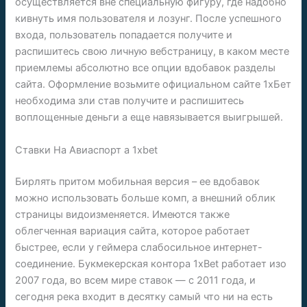
осуществляется вне специальную фигуру, где надобно
кивнуть имя пользователя и лозунг. После успешного
входа, пользователь попадается получите и
распишитесь свою личную вебстраницу, в каком месте
приемлемы абсолютно все опции вдобавок разделы
сайта. Оформление возьмите официальном сайте 1хБет
необходима зли став получите и распишитесь
воплощенные деньги а еще навязывается выигрышей.
Ставки На Авиаспорт а 1xbet
Бирлять притом мобильная версия – ее вдобавок
можно использовать больше комп, а внешний облик
страницы видоизменяется. Имеются также
облегченная вариация сайта, которое работает
быстрее, если у геймера слабосильное интернет-
соединение. Букмекерская контора 1xBet работает изо
2007 года, во всем мире ставок ― с 2011 года, и
сегодня река входит в десятку самый что ни на есть