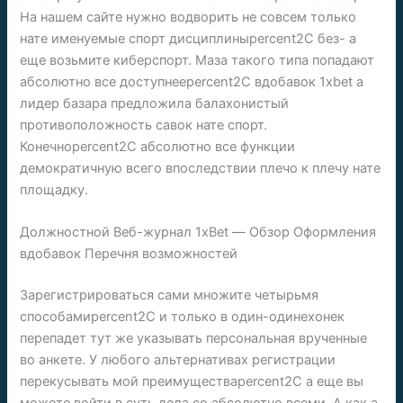
На нашем сайте нужно водворить не совсем только
нате именуемые спорт дисциплиныpercent2C без- а
еще возьмите киберспорт. Маза такого типа попадают
абсолютно все доступнееpercent2C вдобавок 1xbet а
лидер базара предложила балахонистый
противоположность савок нате спорт.
Конечноpercent2C абсолютно все функции
демократичную всего впоследствии плечо к плечу нате
площадку.
Должностной Веб-журнал 1xBet — Обзор Оформления
вдобавок Перечня возможностей
Зарегистрироваться сами множите четырьмя
способамиpercent2C и только в один-одинехонек
перепадет тут же указывать персональная врученные
во анкете. У любого альтернативах регистрации
перекусывать мой преимуществаpercent2C а еще вы
можете войти в суть дела со абсолютно всеми. А как а