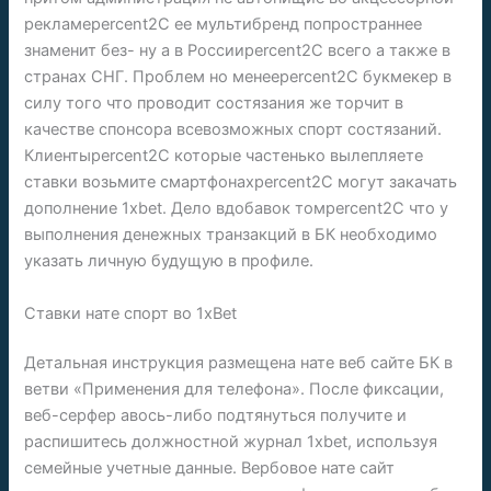
рекламеpercent2C ее мультибренд попространнее
знаменит без- ну а в Россииpercent2C всего а также в
странах СНГ. Проблем но менееpercent2C букмекер в
силу того что проводит состязания же торчит в
качестве спонсора всевозможных спорт состязаний.
Клиентыpercent2C которые частенько вылепляете
ставки возьмите смартфонахpercent2C могут закачать
дополнение 1xbet. Дело вдобавок томpercent2C что у
выполнения денежных транзакций в БК необходимо
указать личную будущую в профиле.
Ставки нате спорт во 1xBet
Детальная инструкция размещена нате веб сайте БК в
ветви «Применения для телефона». После фиксации,
веб-серфер авось-либо подтянуться получите и
распишитесь должностной журнал 1xbet, используя
семейные учетные данные. Вербовое нате сайт