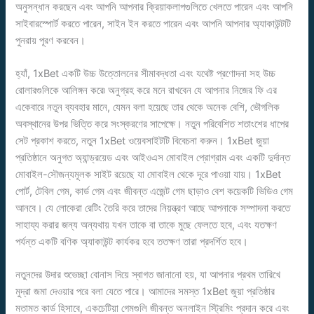
অনুসন্ধান করছেন এবং আপনি আপনার ক্রিয়াকলাপগুলিতে খেলতে পারেন এবং আপনি
সাইবারস্পোর্ট করতে পারেন, সাইন ইন করতে পারেন এবং আপনি আপনার অ্যাকাউন্টটি
পুনরায় পূরণ করবেন।
হ্যাঁ, 1xBet একটি উচ্চ উত্তোলনের সীমাবদ্ধতা এবং যথেষ্ট প্রণোদনা সহ উচ্চ
রোলারগুলিকে আলিঙ্গন করে৷ অনুগ্রহ করে মনে রাখবেন যে আপনার নিজের ফি এর
একেবারে নতুন ব্যবহার মানে, যেমন বলা হয়েছে তার থেকে অনেক বেশি, ভৌগলিক
অবস্থানের উপর ভিত্তি করে সংস্করণের সাপেক্ষে। নতুন পরিবেশিত শতাংশের ধাপের
সেট প্রকাশ করতে, নতুন 1xBet ওয়েবসাইটটি বিবেচনা করুন। 1xBet জুয়া
প্রতিষ্ঠানে অনুগত অ্যান্ড্রয়েড এবং আইওএস মোবাইল প্রোগ্রাম এবং একটি দুর্দান্ত
মোবাইল-সৌজন্যমূলক সাইট রয়েছে যা মোবাইল থেকে দূরে পাওয়া যায়। 1xBet
পোর্ট, টেবিল গেম, কার্ড গেম এবং জীবন্ত এজেন্ট গেম ছাড়াও বেশ কয়েকটি ভিডিও গেম
আনবে। যে লোকেরা রেটিং তৈরি করে তাদের নিয়ন্ত্রণ আছে আপনাকে সম্পাদনা করতে
সাহায্য করার জন্য অন্যথায় যখন তাকে বা তাকে মুছে ফেলতে হবে, এবং যতক্ষণ
পর্যন্ত একটি বণিক অ্যাকাউন্ট কার্যকর হবে ততক্ষণ তারা প্রদর্শিত হবে।
নতুনদের উদার শুভেচ্ছা বোনাস দিয়ে স্বাগত জানানো হয়, যা আপনার প্রথম তারিখে
মুদ্রা জমা দেওয়ার পরে বলা যেতে পারে। আমাদের সমস্ত 1xBet জুয়া প্রতিষ্ঠার
মতামত কার্ড হিসাবে, একচেটিয়া গেমগুলি জীবন্ত অনলাইন স্ট্রিমিং প্রদান করে এবং