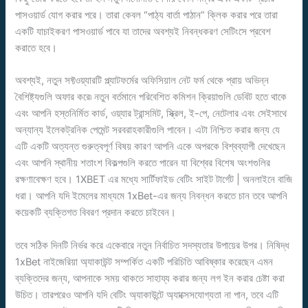
পাসওয়ার্ড যোগ করার পরে। তারা কেবল “পাঠ্য বার্তা পাঠান” ক্লিক করার পরে তারা
একটি যাচাইকরণ পাসওয়ার্ড পাবে যা তাদের অবশ্যই নিবন্ধকরণ সেটিংসে প্রবেশ
করাতে হবে।
অবশ্যই, নতুন সফ্টওয়্যারটি প্ল্যাটফর্মের অফিসিয়াল নেট ফর্ম থেকে প্রায় অভিন্ন
বৈশিষ্ট্যগুলি অফার করে৷ নতুন বর্তমানে পরিবেশিত কমিশন ক্রিয়াগুলি ডেবিট হতে থাকে
এবং আপনি হস্তনির্মিত কার্ড, ওয়্যার ট্রান্সমিট, স্ক্রিল, ই-পে, নেটেলার এবং সেইসাথে
অন্যান্য ইলেকট্রনিক পেমেন্ট সরবরাহকারীগুলি পাবেন। এটা নিশ্চিত করার জন্য যে
এটি একটি অত্যন্ত গুরুত্বপূর্ণ বিষয় কারণ আপনি একে অপরকে বিশ্বব্যাপী দেখেছেন
এবং আপনি স্থানীয় শতাংশ বিকল্পগুলি করতে পারেন যা বিশ্বের বিশেষ অংশগুলির
রক্ষণাবেক্ষণ হবে। 1XBET এর মধ্যে সার্টিফাইড বেটিং সাইট টার্গেট | অনলাইনে বাজি
ধরা। আপনি যদি ইমেলের মাধ্যমে 1xBet-এর জন্য নিবন্ধন করতে চান তবে আপনি
কয়েকটি ব্যক্তিগত বিবরণ প্রদান করতে চাইবেন।
তবে সঠিক দিনটি নির্ভর করে একেবারে নতুন নির্বাচিত সদস্যতার উপায়ের উপর। নিষিদ্ধ
1xBet নাইজেরিয়া অ্যাকাউন্ট সম্পর্কিত একটি পরিচিতি আবিষ্কার করেছেন এমন
ব্যক্তিদের জন্য, আপনাকে সময় থাকতে সাহায্য করার জন্য লগ ইন করার চেষ্টা করা
উচিত। তারপরেও আপনি যদি বেটিং অ্যাকাউন্টে অ্যাক্সেসযোগ্যতা না পান, তবে এটি