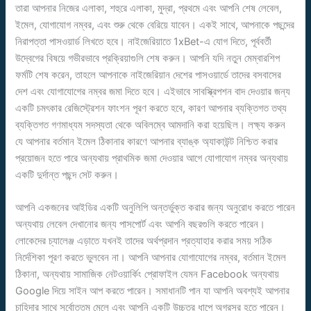
তারা আপনার নিজের এলাকা, শহুরে এলাকা, মুদ্রা, প্রথমে এবং আপনি শেষ লেবেল,
ইমেল, যোগাযোগ নম্বর, এবং শুরু থেকে বেরিয়ে যাবেন। একই সাথে, আপনাকে পছন্দের
নিরাপত্তা পাসওয়ার্ড লিখতে হবে। নাইজেরিয়াতে 1xBet-এ যোগ দিতে, পূর্ববর্তী
উদ্বেগের বিষয়ে গভীরভাবে প্রক্রিয়াগুলি শেষ করুন। আপনি যদি নতুন মেম্বারশিপ
ফর্মটি শেষ করেন, তাহলে আপনাকে নাইজেরিয়ান দেশের পাসওয়ার্ডে তাদের বসবাসের
দেশ এবং যোগাযোগের নম্বর জমা দিতে হবে। এইভাবে সাবস্ক্রিপশন বাদ দেওয়ার জন্য
একটি চমৎকার রেজিস্ট্রেশন ফাংশন পূরণ করতে হবে, কারণ আপনার ব্যক্তিগত তথ্য
ব্যক্তিগত গণমাধ্যম সদস্যতা থেকে অবিলম্বে আমদানি করা হয়েছিল। লক্ষ্য করুন
যে আপনার বর্তমান ইমেল ঠিকানার কারণে আপনার ব্যাঙ্ক অ্যাকাউন্ট নিশ্চিত করার
প্রয়োজন হতে পারে অন্যথায় প্রাথমিক জমা দেওয়ার আগে যোগাযোগ নম্বর অন্যথায়
একটি দুর্দান্ত পছন্দ সেট করুন।
আপনি একজনের আইডির একটি অনুলিপি অন্তর্ভুক্ত করার জন্য অনুরোধ করতে পারেন
অন্যথায় লেবেল দেখানোর জন্য পাসপোর্ট এবং আপনি বছরগুলি করতে পারেন।
লোকেদের চ্যালেঞ্জ এড়াতে যখনই তাদের অর্থপ্রদান প্রত্যাহার করার সময় সঠিক
নির্দেশিকা পূরণ করতে ভুলবেন না। আপনি আপনার যোগাযোগের নম্বর, বর্তমান ইমেল
ঠিকানা, অন্যথায় সামাজিক নেটওয়ার্কিং প্রোফাইল যেমন Facebook অন্যথায়
Google দিয়ে সাইন আপ করতে পারেন। সমাধানটি পান যা আপনি অবশ্যই আপনার
চাহিদার সাথে সর্বোত্তম মেলে এবং আপনি একটি উচ্চতর ধাপে অগ্রসর হতে পারেন।