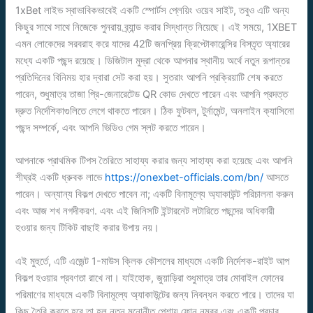
1xBet লাইভ স্বাভাবিকভাবেই একটি স্পোর্টস প্লেয়িং ওয়েব সাইট, তবুও এটি অন্য
কিছুর সাথে সাথে নিজেকে পুনরায় ব্র্যান্ড করার সিদ্ধান্ত নিয়েছে। এই সময়ে, 1XBET
এমন লোকেদের সরবরাহ করে যাদের 42টি জনপ্রিয় ক্রিপ্টোকারেন্সির বিস্তৃত অ্যারের
মধ্যে একটি পছন্দ রয়েছে। ডিজিটাল মুদ্রা থেকে আপনার স্থানীয় অর্থে নতুন রূপান্তর
প্রতিদিনের বিনিময় হার দ্বারা সেট করা হয়। সুতরাং আপনি প্রক্রিয়াটি শেষ করতে
পারেন, শুধুমাত্র তাজা প্রি-জেনারেটেড QR কোড দেখতে পারেন এবং আপনি প্রদত্ত
দ্রুত নির্দেশিকাগুলিতে লেগে থাকতে পারেন। ঠিক ফুটবল, টুর্নামেন্ট, অনলাইন ক্যাসিনো
পছন্দ সম্পর্কে, এবং আপনি ভিডিও গেম স্লট করতে পারেন।
আপনাকে প্রাথমিক টিপস তৈরিতে সাহায্য করার জন্য সাহায্য করা হয়েছে এবং আপনি
শীঘ্রই একটি ধ্রুবক লাভে
https://onexbet-officials.com/bn/
আসতে
পারেন। অন্যান্য বিকল্প দেখতে পাবেন না; একটি বিনামূল্যে অ্যাকাউন্ট পরিচালনা করুন
এবং আজ শখ নগদীকরণ. এবং এই জিনিসটি ইন্টারনেট লটারিতে পছন্দের অধিকারী
হওয়ার জন্য টিকিট বাছাই করার উপায় নয়।
এই মুহুর্তে, এটি এজেন্ট 1-মাউস ক্লিক কৌশলের মাধ্যমে একটি নির্দেশক-রাইট আপ
বিকল্প হওয়ার প্রবণতা রাখে না। যাইহোক, জুয়াড়িরা শুধুমাত্র তার মোবাইল ফোনের
পরিমাণের মাধ্যমে একটি বিনামূল্যে অ্যাকাউন্টের জন্য নিবন্ধন করতে পারে। তাদের যা
কিছু তৈরি করতে হবে তা হল নতুন মনোনীত পেশায় ফোন নম্বর এবং একটি প্রচার