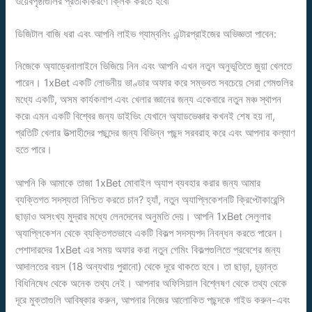
ওয়েবপৃষ্ঠাগুলির প্রতীকীকরণে ক্লিক করতে হবে৷
ডিজিটাল বাজি ধরা এবং আপনি লাইভ গ্যাম্বলিং এন্টারপ্রাইজের অভিজ্ঞতা পাবেন:
নিজেকে অ্যাড্রেনালাইনে ভিজিয়ে নিন এবং আপনি এখন নতুন অনুভূতিতে জুয়া খেলতে
পারেন। 1xBet একটি লোভনীয় ভাণ্ডার অফার করে সম্ভবত সবচেয়ে সেরা গেমগুলির
মধ্যে একটি, অসম কার্যকলাপ এবং খেলার জ্ঞানের জন্য একেবারে নতুন মঞ্চ স্থাপন
করে৷ এমন একটি বিশ্বের জন্য ডাইভিং যেখানে অ্যাডভেঞ্চার কখনই শেষ হয় না,
প্রতিটি খেলার উত্সাহীদের পছন্দের জন্য বিভিন্ন পছন্দ সরবরাহ করে এবং আপনার কল্যাণ
হতে পারে।
আপনি কি আমাকে তাজা 1xBet মোবাইল অ্যাপ ব্যবহার করার জন্য আমার
ব্যক্তিগত সদস্যতা নিশ্চিত করতে চান? হ্যাঁ, নতুন অ্যাপ্লিকেশনটি ক্রিপ্টোকারেন্সি
ছাড়াও অসংখ্য মুদ্রার মধ্যে লেনদেনের অনুমতি দেয়। আপনি 1xBet সেলুলার
অ্যাপ্লিকেশন থেকে ব্যক্তিগতভাবে একটি বিকল্প সদস্যপদ নিবন্ধন করতে পারেন।
পেশাদারদের 1xBet এর সময় অফার করা নতুন গেমিং বিকল্পগুলিতে প্রবেশের জন্য
আদালতের বয়স (18 অন্যথায় পুরানো) থেকে দূরে থাকতে হবে। তা ছাড়া, চূড়ান্ত
বিধিনিষেধ থেকে অনেক তথ্য নেই। আপনার অফিসিয়াল বিশ্লেষণ থেকে তথ্য থেকে
দূরে মুক্তাগুলি আবিষ্কার করুন, আপনার নিজের আলোকিত পছন্দকে গাইড করুন-এবং