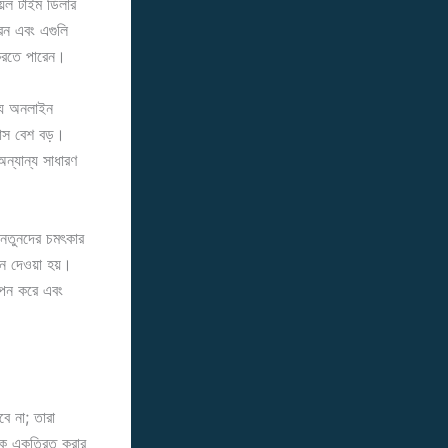
়েল টাইম ডিলার
েন এবং এগুলি
 করতে পারেন।
্য অনলাইন
নাস বেশ বড়।
ন্যান্য সাধারণ
 নতুনদের চমৎকার
পন দেওয়া হয়।
াপন করে এবং
ে না; তারা
লিকে একত্রিত করার