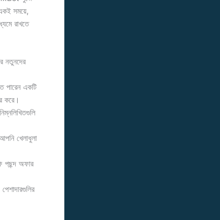
 একই সময়ে,
ধ্যমে রাখতে
রে নতুনদের
রতে পারেন একটি
চার করে।
িম্নলিখিতগুলি
আপনি খেলাধুলা
ি পছন্দ অফার
য পেশাদারগুলির