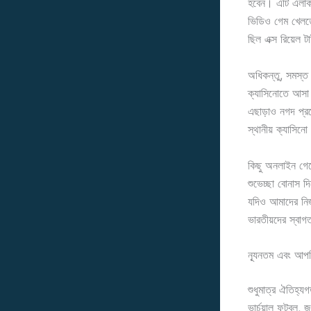
হবেন। এটি এলাকা
ভিডিও গেম খেলতে
ছিল এক্স রিয়েল
অধিকন্তু, সমস্ত
ক্যাসিনোতে আসা ল
এছাড়াও নগদ প্রণ
স্থানীয় ক্যাসিন
কিছু অনলাইন গেম
শুভেচ্ছা বোনাস দি
যদিও আমাদের নিজ
ভারতীয়দের স্বাগ
ন্যূনতম এবং আপন
শুধুমাত্র ঐতিহ্য
ভার্চুয়াল ফুটবল,