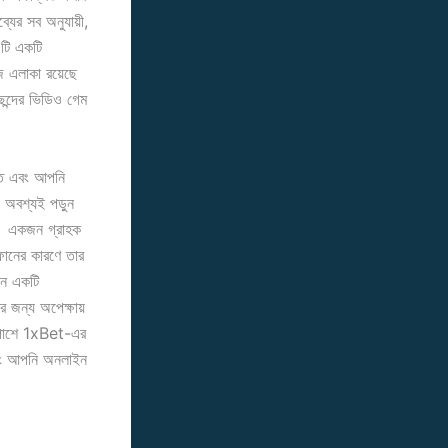
যের সব অনুযায়ী,
এটি একটি
ইজ এলাকা রয়েছে
ছন্দের ভিডিও গেম
ষিত এবং আপনি
, অবশ্যই পড়ুন
ন। একজন গ্রাহক
ফোনের কারণে তার
ীন একটি
 জন্য অপেক্ষায়
ারপাশে 1xBet-এর
 এবং আপনি অনলাইন