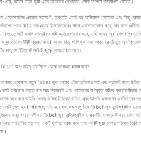
্য-ওয়ে, রিয়েল টাইম জুয়া এন্টারপ্রাইজের বেশিরভাগ লোক আসলে অত্যাশ্চর্য মেয়েরা।
ার ওয়েবসাইটের একজন সহযোগী, অবশ্যই একটি বড় অভিবাদন প্যাকেজ এবং কিছু বোনাস
সলিউশন প্রায় 100 সফ্টওয়্যার ডিজাইনারদের সাথে একসাথে কাজ করে, যার মানে এটিতে প
ছে। যেহেতু এটি অ্যাপ সংস্থার একটি অ্যারে প্রদান করে, তাই আমরা জুয়া খেলার প্রস্তাব
জন্য ওয়েবসাইটটি প্রদান করি। আরও কিছু পরিপক্ক এবং আরও কেন্দ্রীভূত অ্যাপ্লিকেশ
টির মাধ্যমে ইন্টারনেট সাইটে জুড়ে আসতে চলেছেন।
ি 1xbet অন-লাইন ক্যাসিনো থেকে শুভেচ্ছা জানাচ্ছেন?
আপনার একেবারে নতুন 1xbet জুয়া খেলার এন্টারপ্রাইজের শর্ত এবং শর্তাবলী জানা উচিত
গেমটি উপভোগ করতে চান তার নিয়মাবলী এবং লোকেদের উপযুক্ত বাজির প্রয়োজনীয়তা
অনেক বছর ধরে আইনি খেলার অধিকারী হওয়া উচিত এবং আপনি একজনের এখতিয়ারের নতুন
ে এটি খেলা হয়। পরিশেষে, এটা মনে রাখা গুরুত্বপূর্ণ যে 1xbet জুয়া এন্টারপ্রাইজ থেক
াক্সের জন্য সংবেদনশীল। 1xbet জুয়া এন্টারপ্রাইজ চলাকালীন সমস্ত জীবন্ত খেলা অভ
ের দ্বারা পরিচালিত হয় যারা একটি দুর্দান্ত কাজ করে এবং একটি জুয়া খেলার পরিবেশ তৈরি
়েছে।