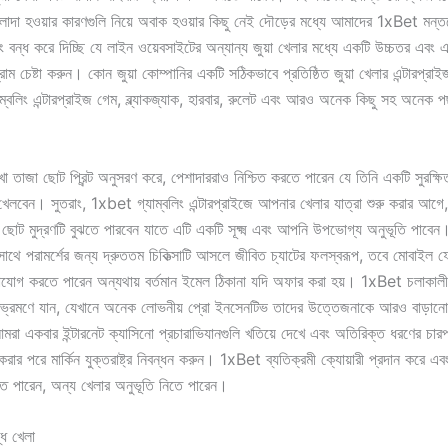
াদা হওয়ার কারণগুলি নিয়ে অবাক হওয়ার কিছু নেই দৌড়ের মধ্যে আমাদের 1xBet মন্তব্
বন্ধ করে দিচ্ছি যে লাইন ওয়েবসাইটের অন্যান্য জুয়া খেলার মধ্যে একটি উচ্চতর এবং 
্রাম চেষ্টা করুন। কোন জুয়া কোম্পানির একটি সঠিকভাবে প্রতিষ্ঠিত জুয়া খেলার এন্টারপ্রা
ম্বলিং এন্টারপ্রাইজ গেম, ব্ল্যাকজ্যাক, হারবার, রুলেট এবং আরও অনেক কিছু সহ অনেক প
রাখা তাজা ছোট প্রিন্ট অনুসরণ করে, পেশাদাররাও নিশ্চিত করতে পারেন যে তিনি একটি সুরক্
 খেলবেন। সুতরাং, 1xbet গ্যাম্বলিং এন্টারপ্রাইজে আপনার খেলার যাত্রা শুরু করার আগে
োট মুদ্রণটি বুঝতে পারবেন যাতে এটি একটি সূক্ষ্ম এবং আপনি উপভোগ্য অনুভূতি পাবে
সাথে পরামর্শের জন্য দ্রুততম চিকিত্সাটি আসলে জীবিত চ্যাটের ফলস্বরূপ, তবে মোবাইল 
াযোগ করতে পারেন অন্যথায় বর্তমান ইমেল ঠিকানা যদি অফার করা হয়। 1xBet চলাকাল
ং ভ্রমণে যান, যেখানে অনেক লোভনীয় প্রো ইনসেনটিভ তাদের উত্তেজনাকে আরও বাড়ানোর
আমরা একবার ইন্টারনেট ক্যাসিনো প্রচারাভিযানগুলি খতিয়ে দেখে এবং অতিরিক্ত ধরণের চ
 করার পরে মার্কিন যুক্তরাষ্ট্র নিবন্ধন করুন। 1xBet ব্যতিক্রমী ক্যোয়ারী প্রদান করে
তে পারেন, অন্য খেলার অনুভূতি নিতে পারেন।
ধ খেলা