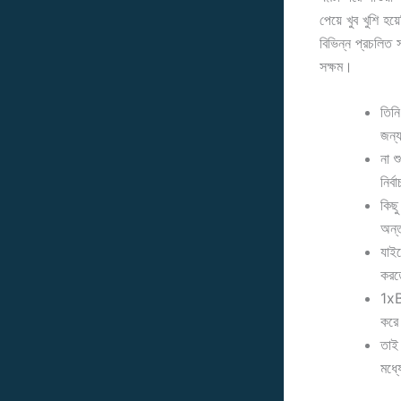
পেয়ে খুব খুশি 
বিভিন্ন প্রচলিত 
সক্ষম।
তিনি
জন্
না শ
নির্
কিছ
অন্ত
যাই
করত
1xBe
কর
তাই 
মধ্