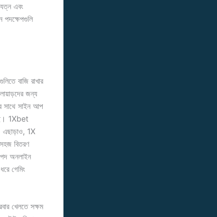
 যত্ন এবং
ন পদক্ষেপগুলি
ুলিতে বাজি রাখার
োয়াড়দের জন্য
এর সাথে সাইন আপ
়েছে। 1Xbet
ম। এছাড়াও, 1X
, সহজ বিতরণ
রাপদ অনলাইন
ধরে গেমিং
ারবার খেলতে সক্ষম