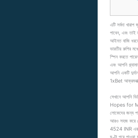
এটি সর্বদা খারাপ
পাবেন, এবং তাই ত
আইনত বাজি ধরতে 
ভারতীয় রুপির মধ
স্পিন করতে পারেন
এবং আপনি গ্ল্যাম
আপনি একটি দুর্দ
1xBet আক্রমনাত্
সেখানে আপনি ভ
Hopes for Maca
লোকেদের জন্য পা
আরও সহজ করে তো
4524 INR এর স
ঘণ্টা পরে পাওয়