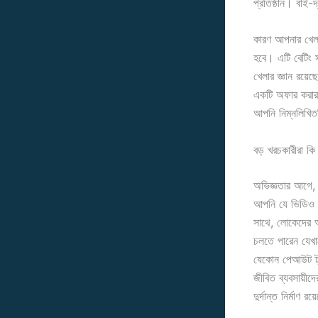
প্রতিষ্ঠান। বাই-দ
কারণ আপনার খেল
হবে। এটি বেটিং 
খেলার জ্ঞান রয়ে
একটি অফার করার 
আপনি নিম্নলিখিত
বড় খরচকারীরা ক
অভিজ্ঞতার আগে, 
আপনি যে ভিডিও 
সাথে, লোকেদের 
চলতে পারেন যেখান
যেকোন পেআউট ট্য
জীবিত ব্যবসায়ীদ
দুর্দান্ত নির্মাণ রয