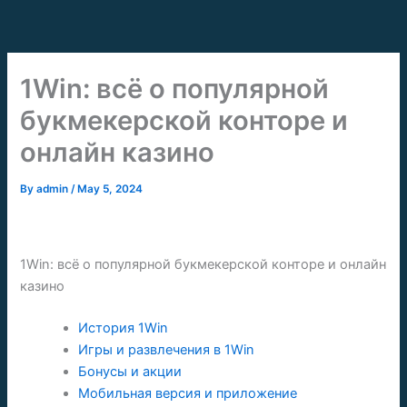
Skip
to
content
1Win: всё о популярной
букмекерской конторе и
онлайн казино
By
admin
/
May 5, 2024
1Win: всё o популярной букмекерской конторе и онлайн
казино
История 1Win
Игры и развлечения в 1Win
Бонусы и акции
Мобильная версия и приложение