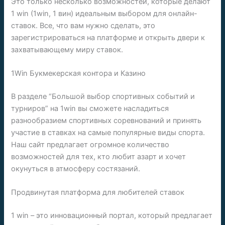
Это только несколько возможностей, которые делают
1 win (1win, 1 вин) идеальным выбором для онлайн-
ставок. Все, что вам нужно сделать, это
зарегистрироваться на платформе и открыть двери к
захватывающему миру ставок.
1Win Букмекерская контора и Казино
В разделе “Большой выбор спортивных событий и
турниров” на 1win вы сможете насладиться
разнообразием спортивных соревнований и принять
участие в ставках на самые популярные виды спорта.
Наш сайт предлагает огромное количество
возможностей для тех, кто любит азарт и хочет
окунуться в атмосферу состязаний.
Продвинутая платформа для любителей ставок
1 win – это инновационный портал, который предлагает