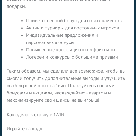
подарки.
Приветственный бонус для новых клиентов
Акции и турниры для постоянных игроков
Индивидуальные предложения и
персональные бонусы
Повышенные коэффициенты и фриспины
Лотереи и конкурсы с большими призами
Таким образом, мы сделали все возможное, чтобы вы
смогли получить дополнительные выгоды и улучшить
свой игровой опыт на 1вин. Пользуйтесь нашими
бонусами и акциями, наслаждайтесь азартом и
максимизируйте свои шансы на выигрыш!
Как сделать ставку в 1WIN
Играйте на ходу