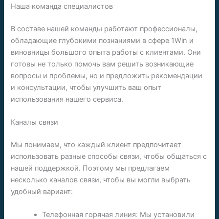
Наша команда специалистов
В составе нашей команды работают профессионалы,
обладающие глубокими познаниями в сфере 1Win и
виновницы большого опыта работы с клиентами. Они
готовы не только помочь вам решить возникающие
вопросы и проблемы, но и предложить рекомендации
и консультации, чтобы улучшить ваш опыт
использования нашего сервиса.
Каналы связи
Мы понимаем, что каждый клиент предпочитает
использовать разные способы связи, чтобы общаться с
нашей поддержкой. Поэтому мы предлагаем
несколько каналов связи, чтобы вы могли выбрать
удобный вариант:
Телефонная горячая линия: Мы установили