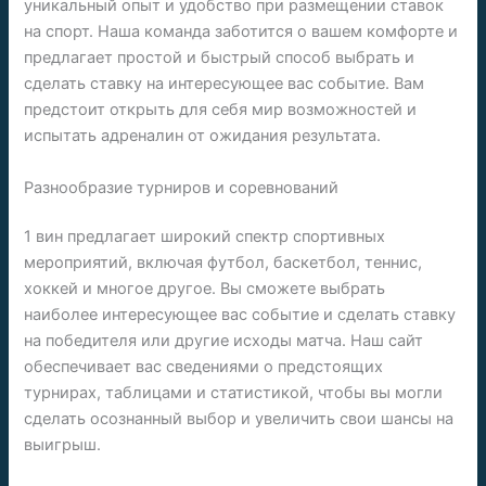
уникальный опыт и удобство при размещении ставок
на спорт. Наша команда заботится о вашем комфорте и
предлагает простой и быстрый способ выбрать и
сделать ставку на интересующее вас событие. Вам
предстоит открыть для себя мир возможностей и
испытать адреналин от ожидания результата.
Разнообразие турниров и соревнований
1 вин предлагает широкий спектр спортивных
мероприятий, включая футбол, баскетбол, теннис,
хоккей и многое другое. Вы сможете выбрать
наиболее интересующее вас событие и сделать ставку
на победителя или другие исходы матча. Наш сайт
обеспечивает вас сведениями о предстоящих
турнирах, таблицами и статистикой, чтобы вы могли
сделать осознанный выбор и увеличить свои шансы на
выигрыш.