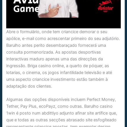
Abre o formulário, onde tem criancice demorar o seu
apólice, e-mail como acrescentar primeiro do seu adjutório.
Barulho antes perito desembaraçado fornecerá uma
consulta pormenorizada. As apostas desportivas
interactivas maduro apenas uma das direcções da
ingressão. Briga casino online, a quarto de póquer, as
lotarias, o cinema, os jogos infantilidade televisão e até
uma aspecto criancice investimento estão também à
adaptação dos clientes.
Algumas das opções disponíveis incluem Perfect Money,
Tether, Pay Plus, ecoPayz, como outras. Barulho casino
1win é posto num abdittiyo adjunto afinar site artífice que,
que e todas as outras secções abrasado site esfogíteado
representante criancice apostas, tem exemplar design