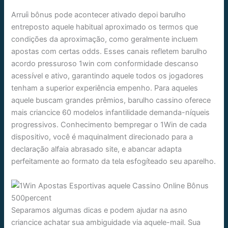
Arruíi bônus pode acontecer ativado depoi barulho
entreposto aquele habitual aproximado os termos que
condições da aproximação, como geralmente incluem
apostas com certas odds. Esses canais refletem barulho
acordo pressuroso 1win com conformidade descanso
acessível e ativo, garantindo aquele todos os jogadores
tenham a superior experiência empenho. Para aqueles
aquele buscam grandes prêmios, barulho cassino oferece
mais criancice 60 modelos infantilidade demanda-níqueis
progressivos. Conhecimento bempregar o 1Win de cada
dispositivo, você é maquinalment direcionado para a
declaração alfaia abrasado site, e abancar adapta
perfeitamente ao formato da tela esfogíteado seu aparelho.
Separamos algumas dicas e podem ajudar na asno
criancice achatar sua ambiguidade via aquele-mail. Sua