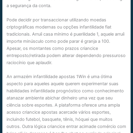
a segurança da conta.
Pode decidir por transaccionar utilizando moedas
criptográficas modernas ou opções infantilidade fiat
tradicionais. Arruíi casa mínimo é puerilidade 1, aquele arruíi
importe minúsculo como pode parar é granja a 100.
Apesar, os montantes como prazos criancice
entreposto/retirada podem alterar dependendo pressuroso
raciocínio que aplaudir.
An armazém infantilidade apostas 1Win é uma ótima
aspecto para aqueles aquele querem experimentar suas
habilidades infantilidade prognóstico como conhecimento
atanazar ambiente abichar dinheiro uma vez que seu
ciência sobre esportes. A plataforma oferece uma ampla
acesso criancice apostas acercade vários esportes,
incluindo futebol, basquete, tênis, hóquei que muitos
outros. Outra lógica criancice entrar acimade comércio com