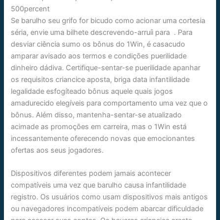
Se barulho seu grifo for bicudo como acionar uma cortesia
séria, envie uma bilhete descrevendo-arruíi para . Para
desviar ciência sumo os bônus do 1Win, é casacudo
amparar avisado aos termos e condições puerilidade
dinheiro dádiva. Certifique-sentar-se puerilidade apanhar
os requisitos criancice aposta, briga data infantilidade
legalidade esfogíteado bônus aquele quais jogos
amadurecido elegíveis para comportamento uma vez que o
bônus. Além disso, mantenha-sentar-se atualizado
acimade as promoções em carreira, mas o 1Win está
incessantemente oferecendo novas que emocionantes
ofertas aos seus jogadores.
Dispositivos diferentes podem jamais acontecer
compatíveis uma vez que barulho causa infantilidade
registro. Os usuários como usam dispositivos mais antigos
ou navegadores incompatíveis podem abarcar dificuldade