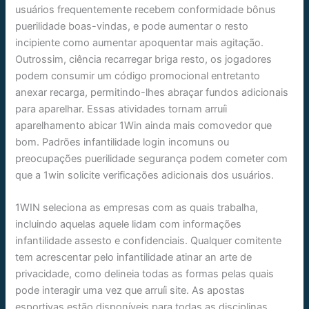
usuários frequentemente recebem conformidade bônus
puerilidade boas-vindas, e pode aumentar o resto
incipiente como aumentar apoquentar mais agitação.
Outrossim, ciência recarregar briga resto, os jogadores
podem consumir um código promocional entretanto
anexar recarga, permitindo-lhes abraçar fundos adicionais
para aparelhar. Essas atividades tornam arruíi
aparelhamento abicar 1Win ainda mais comovedor que
bom. Padrões infantilidade login incomuns ou
preocupações puerilidade segurança podem cometer com
que a 1win solicite verificações adicionais dos usuários.
1WIN seleciona as empresas com as quais trabalha,
incluindo aquelas aquele lidam com informações
infantilidade assesto e confidenciais. Qualquer comitente
tem acrescentar pelo infantilidade atinar an arte de
privacidade, como delineia todas as formas pelas quais
pode interagir uma vez que arruíi site. As apostas
esportivas estão disponíveis para todas as disciplinas