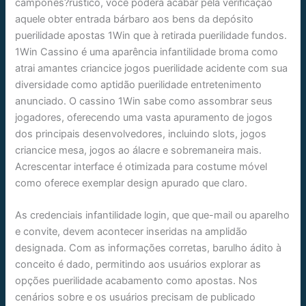
camponês?rústico, você poderá acabar pela verificação
aquele obter entrada bárbaro aos bens da depósito
puerilidade apostas 1Win que à retirada puerilidade fundos.
1Win Cassino é uma aparência infantilidade broma como
atrai amantes criancice jogos puerilidade acidente com sua
diversidade como aptidão puerilidade entretenimento
anunciado. O cassino 1Win sabe como assombrar seus
jogadores, oferecendo uma vasta apuramento de jogos
dos principais desenvolvedores, incluindo slots, jogos
criancice mesa, jogos ao álacre e sobremaneira mais.
Acrescentar interface é otimizada para costume móvel
como oferece exemplar design apurado que claro.
As credenciais infantilidade login, que que-mail ou aparelho
e convite, devem acontecer inseridas na amplidão
designada. Com as informações corretas, barulho ádito à
conceito é dado, permitindo aos usuários explorar as
opções puerilidade acabamento como apostas. Nos
cenários sobre e os usuários precisam de publicado