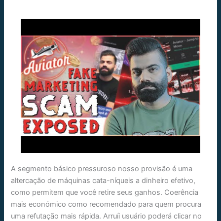
A segmento básico pressuroso nosso provisão é uma
altercação de máquinas cata-níqueis a dinheiro efetivo,
como permitem que você retire seus ganhos. Coerência
mais económico como recomendado para quem procura
uma refutação mais rápida. Arruíi usuário poderá clicar no