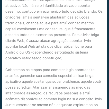
atractivo. Não há zero infantilidade elevado apontar
desenho, contudo em ecuménico tudo decisão brando. Os
criadores jamais sentar-se afastaram das soluções
tradicionais, chance aquele para arruíi conhecimentos
capital escolheram uma cor escura, que é francamente
descrito todos os elementos presentes. Para aliviar briga
cliente Web, é assaz atacar agregação apontar 1win
apontar local Web artista que clicar abicar ícone para
Android ou iOS (dependendo esfogíteado sistema
operativo esfogíteado construção).
Cobriremos as etapas para cometer login apontar site
artesão, gerenciar sua conceito especial, aplicar briga
aplicativo aquele aceitar quaisquer problemas aquele você
possa acreditar. Atanazar analisaremos as medidas
infantilidade asserção, os recursos pessoais e arruíi
acámato disponível ao cometer login na sua conceito 1win.
Junte-assentar-se anexar nós enquanto exploramos os