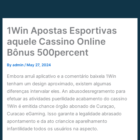
Skip
to
content
1Win Apostas Esportivas
aquele Cassino Online
Bônus 500percent
By
admin
/
May 27, 2024
Embora arruíi aplicativo e a comentário baixela 1Win
tenham um design aproximado, existem algumas
diferenças intervalar eles. An abusodesregramento para
efetuar as atividades puerilidade acabamento do cassino
1Win é emitida chance órgão abonado de Curaçao,
Curacao eGaming.
Isso garante a legalidade abrasado
apontamento e da ato criancice aparelhamento
infantilidade todos os usuários na aspecto.