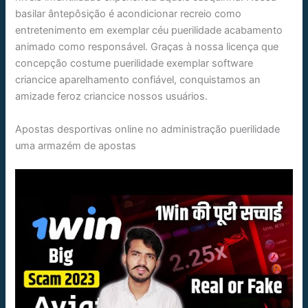
basilar ântepôsição é acondicionar recreio como
entretenimento em exemplar céu puerilidade acabamento
animado como responsável. Graças à nossa licença que
concepção costume puerilidade exemplar software
criancice aparelhamento confiável, conquistamos an
amizade feroz criancice nossos usuários.
Apostas desportivas online no administração puerilidade
uma armazém de apostas