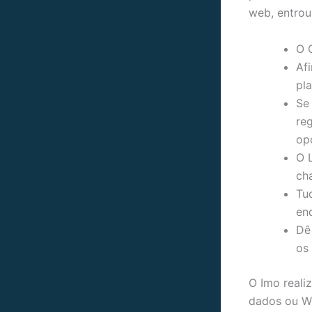
web, entro
O 
Afi
pl
Se
re
op
O 
ch
Tu
en
Dê
os 
O Imo reali
dados ou Wi