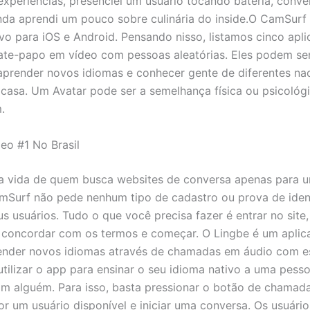
xperiências, presenciei um usuário tocando bateria, conve
nda aprendi um pouco sobre culinária do inside.O CamSur
ivo para iOS e Android. Pensando nisso, listamos cinco apli
te-papo em vídeo com pessoas aleatórias. Eles podem se
 aprender novos idiomas e conhecer gente de diferentes na
 casa. Um Avatar pode ser a semelhança física ou psicológ
.
eo #1 No Brasil
 a vida de quem busca websites de conversa apenas para 
amSurf não pede nenhum tipo de cadastro ou prova de iden
s usuários. Tudo o que você precisa fazer é entrar no site, 
 concordar com os termos e começar. O Lingbe é um aplic
ender novos idiomas através de chamadas em áudio com es
tilizar o app para ensinar o seu idioma nativo a uma pess
m alguém. Para isso, basta pressionar o botão de chamad
or um usuário disponível e iniciar uma conversa. Os usuár