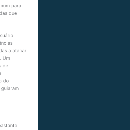
omum para
adas que
suário
ências
das a atacar
s. Um
s de
m
o do
o guiaram
bastante