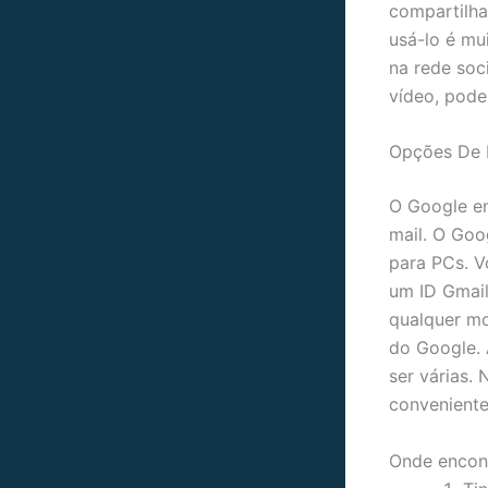
compartilha
usá-lo é mu
na rede soc
vídeo, pode
Opções De
O Google en
mail. O Goo
para PCs. V
um ID Gmail
qualquer mo
do Google. 
ser várias.
conveniente
Onde encont