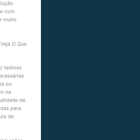
olução
nte com
e muito
 Veja O Que
o tedioso
ecessárias
ta ou
um na
nalidade de
ndas para
uia de