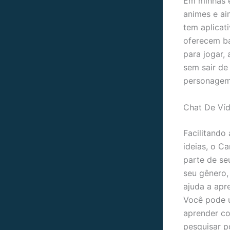
Em minhas e
animes e ai
tem aplicat
oferecem ba
para jogar,
sem sair de
personagem
Chat De Víd
Facilitando
ideias, o C
parte de seu
seu gênero,
ajuda a apr
Você pode u
aprender co
pesquisar p