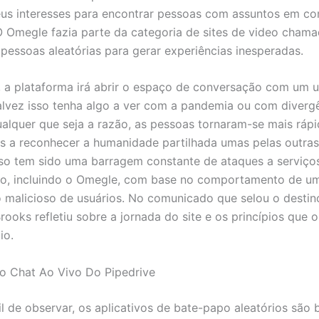
eus interesses para encontrar pessoas com assuntos em c
O Omegle fazia parte da categoria de sites de video cham
 pessoas aleatórias para gerar experiências inesperadas.
 a plataforma irá abrir o espaço de conversação com um u
Talvez isso tenha algo a ver com a pandemia ou com diverg
Qualquer que seja a razão, as pessoas tornaram-se mais rápi
as a reconhecer a humanidade partilhada umas pelas outra
so tem sido uma barragem constante de ataques a serviço
o, incluindo o Omegle, com base no comportamento de u
 malicioso de usuários. No comunicado que selou o destin
rooks refletiu sobre a jornada do site e os princípios que 
io.
o Chat Ao Vivo Do Pipedrive
l de observar, os aplicativos de bate-papo aleatórios são 