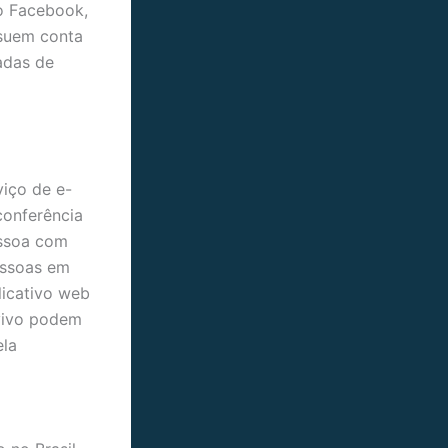
ao Facebook,
ssuem conta
adas de
iço de e-
conferência
essoa com
essoas em
licativo web
 vivo podem
ela