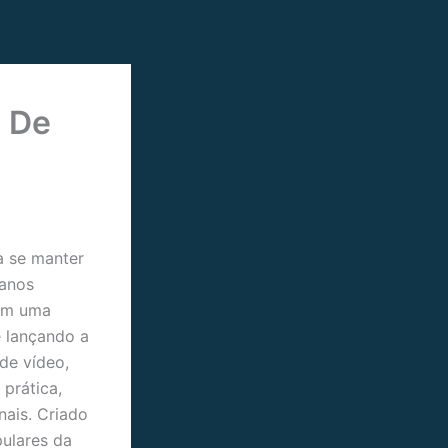
a De
a se manter
lanos
com uma
 lançando a
de vídeo,
 prática,
nais. Criado
ulares da