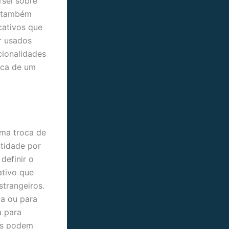
rsei sobre
f também
cativos que
r usados
cionalidades
ica de um
uma troca de
tidade por
definir o
ativo que
trangeiros.
oa ou para
a para
ios podem