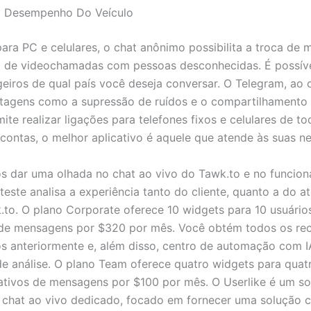
o Desempenho Do Veículo
para PC e celulares, o chat anônimo possibilita a troca de
o de videochamadas com pessoas desconhecidas. É possíve
eiros de qual país você deseja conversar. O Telegram, ao c
tagens como a supressão de ruídos e o compartilhamento d
mite realizar ligações para telefones fixos e celulares de t
 contas, o melhor aplicativo é aquele que atende às suas n
 dar uma olhada no chat ao vivo do Tawk.to e no funcio
teste analisa a experiência tanto do cliente, quanto a do a
to. O plano Corporate oferece 10 widgets para 10 usuário
 de mensagens por $320 por mês. Você obtém todos os re
 anteriormente e, além disso, centro de automação com I
de análise. O plano Team oferece quatro widgets para quat
cativos de mensagens por $100 por mês. O Userlike é um s
chat ao vivo dedicado, focado em fornecer uma solução c