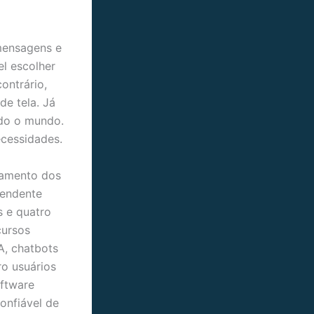
 mensagens e
l escolher
ontrário,
e tela. Já
odo o mundo.
ecessidades.
namento dos
tendente
s e quatro
cursos
A, chatbots
ro usuários
oftware
onfiável de