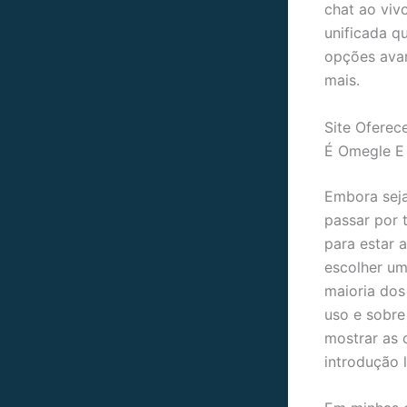
chat ao viv
unificada q
opções avan
mais.
Site Oferec
É Omegle E
Embora seja
passar por 
para estar a
escolher um
maioria dos
uso e sobre
mostrar as 
introdução 