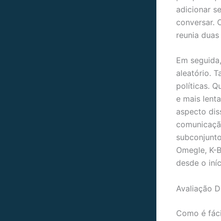
adicionar s
conversar. 
reunia duas
Em seguida,
aleatório. 
políticas. 
e mais lent
aspecto dis
comunicaçã
subconjunto
Omegle, K-B
desde o iníc
Avaliação D
Como é fáci