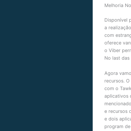
Melhoria N
Disponível 
a realizaçã
com estrang
oferece van
o Viber per
No last das
Agora vamos
recursos. O 
com o Tawk.
aplicativos
mencionados
e recursos 
e dois apli
program de 