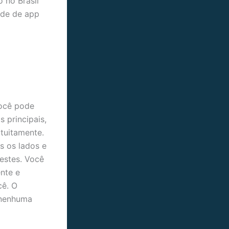
 no Brasil
ade de app
você pode
 principais,
atuitamente.
s os lados e
estes. Você
nte e
cê. O
 nenhuma