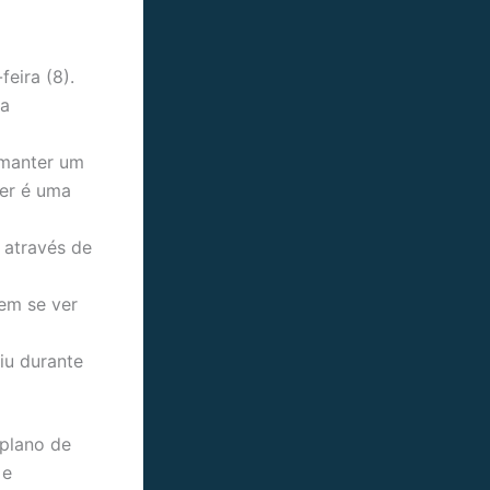
eira (8).
 a
 manter um
der é uma
 através de
em se ver
iu durante
plano de
 e