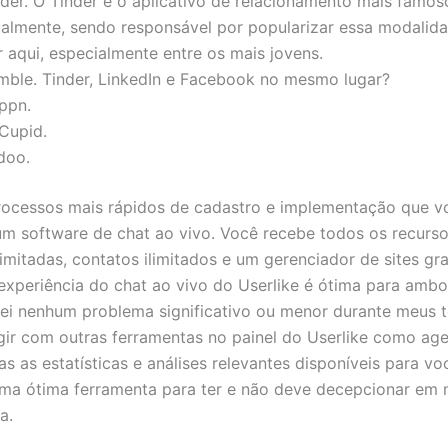
nder. O Tinder é o aplicativo de relacionamento mais famoso
ualmente, sendo responsável por popularizar essa modalid
r aqui, especialmente entre os mais jovens.
mble. Tinder, LinkedIn e Facebook no mesmo lugar?
ppn.
Cupid.
doo.
rocessos mais rápidos de cadastro e implementação que 
m software de chat ao vivo. Você recebe todos os recursos
limitadas, contatos ilimitados e um gerenciador de sites gr
 experiência do chat ao vivo do Userlike é ótima para ambo
ei nenhum problema significativo ou menor durante meus t
gir com outras ferramentas no painel do Userlike como age
as as estatísticas e análises relevantes disponíveis para vo
uma ótima ferramenta para ter e não deve decepcionar em
a.