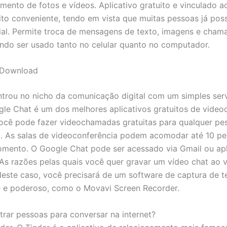
mento de fotos e vídeos. Aplicativo gratuito e vinculado 
ito conveniente, tendo em vista que muitas pessoas já po
ial. Permite troca de mensagens de texto, imagens e cham
ndo ser usado tanto no celular quanto no computador.
 Download
trou no nicho da comunicação digital com um simples serv
gle Chat é um dos melhores aplicativos gratuitos de video
ocê pode fazer videochamadas gratuitas para qualquer p
. As salas de videoconferência podem acomodar até 10 p
mento. O Google Chat pode ser acessado via Gmail ou ap
As razões pelas quais você quer gravar um vídeo chat ao
 Neste caso, você precisará de um software de captura de t
 e poderoso, como o Movavi Screen Recorder.
rar pessoas para conversar na internet?