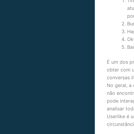
Ti
at
po
Bu
Ha
Ok
Ba
É um dos p
obter com u
conversas i
No geral, a
não encontr
pode intera
analisar tod
Userlike é 
circunstânci