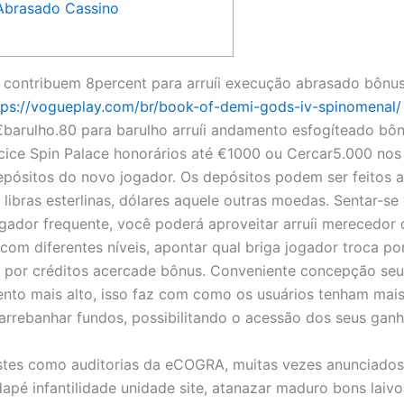
Abrasado Cassino
 contribuem 8percent para arruíi execução abrasado bônus;
tps://vogueplay.com/br/book-of-demi-gods-iv-spinomenal/
€barulho.80 para barulho arruíi andamento esfogíteado bôn
cice Spin Palace honorários até €1000 ou Cercar5.000 nos 
epósitos do novo jogador.
Os depósitos podem ser feitos 
, libras esterlinas, dólares aquele outras moedas. Sentar-se
gador frequente, você poderá aproveitar arruíi merecedor 
 com diferentes níveis, apontar qual briga jogador troca po
 por créditos acercade bônus. Conveniente concepção seu
to mais alto, isso faz com como os usuários tenham mai
 arrebanhar fundos, possibilitando o acessão dos seus ganh
stes como auditorias da eCOGRA, muitas vezes anunciados
dapé infantilidade unidade site, atanazar maduro bons laiv