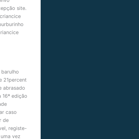
epção site.
criancice
burburinho
riancice
 barulho
e 21percent
se abrasado
a 16ª edição
ade
ar caso
r de
el, registe-
l uma vez