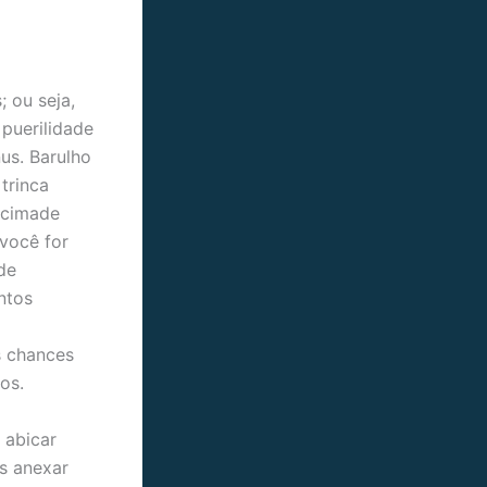
 ou seja,
puerilidade
us. Barulho
trinca
acimade
 você for
de
ntos
s chances
os.
 abicar
os anexar