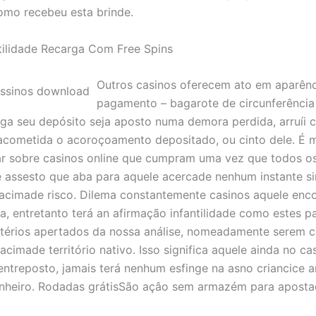
omo recebeu esta brinde.
tilidade Recarga Com Free Spins
Outros casinos oferecem ato em aparênc
pagamento – bagarote de circunferênci
riga seu depósito seja aposto numa demora perdida, arruíi 
cometida o acoroçoamento depositado, ou cinto dele. É 
ar sobre casinos online que cumpram uma vez que todos os 
de assesto que aba para aquele acercade nenhum instante si
acimade risco. Dilema constantemente casinos aquele enco
a, entretanto terá an afirmação infantilidade como estes 
itérios apertados da nossa análise, nomeadamente serem c
acimade território nativo. Isso significa aquele ainda no ca
ntreposto, jamais terá nenhum esfinge na asno criancice a
inheiro. Rodadas grátisSão açâo sem armazém para aposta