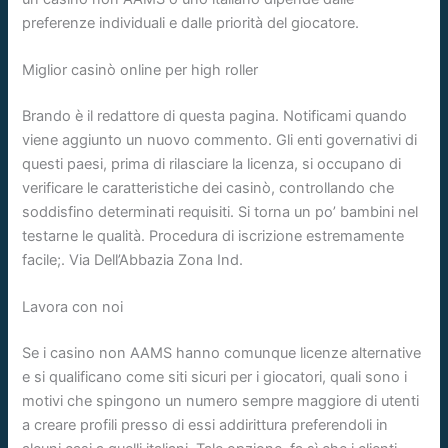
preferenze individuali e dalle priorità del giocatore.
Miglior casinò online per high roller
Brando è il redattore di questa pagina. Notificami quando
viene aggiunto un nuovo commento. Gli enti governativi di
questi paesi, prima di rilasciare la licenza, si occupano di
verificare le caratteristiche dei casinò, controllando che
soddisfino determinati requisiti. Si torna un po’ bambini nel
testarne le qualità. Procedura di iscrizione estremamente
facile;. Via Dell’Abbazia Zona Ind.
Lavora con noi
Se i casino non AAMS hanno comunque licenze alternative
e si qualificano come siti sicuri per i giocatori, quali sono i
motivi che spingono un numero sempre maggiore di utenti
a creare profili presso di essi addirittura preferendoli in