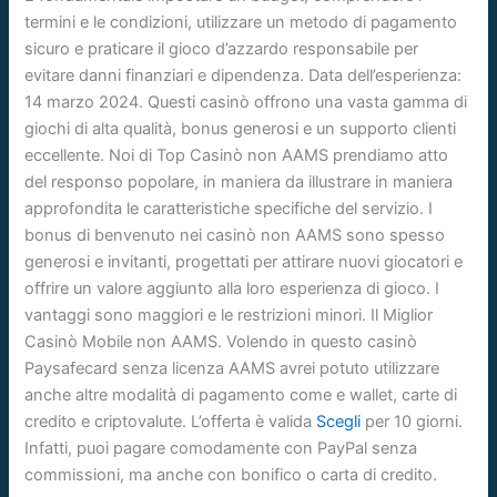
termini e le condizioni, utilizzare un metodo di pagamento
sicuro e praticare il gioco d’azzardo responsabile per
evitare danni finanziari e dipendenza. Data dell’esperienza:
14 marzo 2024. Questi casinò offrono una vasta gamma di
giochi di alta qualità, bonus generosi e un supporto clienti
eccellente. Noi di Top Casinò non AAMS prendiamo atto
del responso popolare, in maniera da illustrare in maniera
approfondita le caratteristiche specifiche del servizio. I
bonus di benvenuto nei casinò non AAMS sono spesso
generosi e invitanti, progettati per attirare nuovi giocatori e
offrire un valore aggiunto alla loro esperienza di gioco. I
vantaggi sono maggiori e le restrizioni minori. Il Miglior
Casinò Mobile non AAMS. Volendo in questo casinò
Paysafecard senza licenza AAMS avrei potuto utilizzare
anche altre modalità di pagamento come e wallet, carte di
credito e criptovalute. L’offerta è valida
Scegli
per 10 giorni.
Infatti, puoi pagare comodamente con PayPal senza
commissioni, ma anche con bonifico o carta di credito.