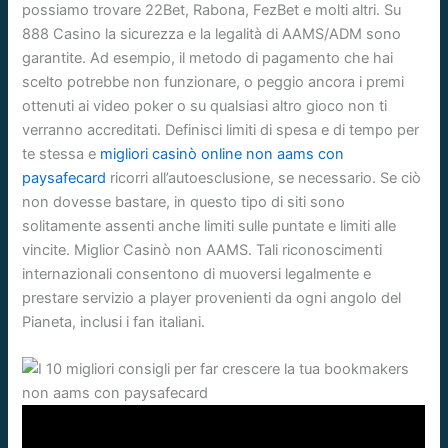
possiamo trovare 22Bet, Rabona, FezBet e molti altri. Su
888 Casino la sicurezza e la legalità di AAMS/ADM sono
garantite. Ad esempio, il metodo di pagamento che hai
scelto potrebbe non funzionare, o peggio ancora i premi
ottenuti ai video poker o su qualsiasi altro gioco non ti
verranno accreditati. Definisci limiti di spesa e di tempo per
te stessa e
migliori casinò online non aams con
paysafecard
ricorri all’autoesclusione, se necessario. Se ciò
non dovesse bastare, in questo tipo di siti sono
solitamente assenti anche limiti sulle puntate e limiti alle
vincite. Miglior Casinò non AAMS. Tali riconoscimenti
internazionali consentono di muoversi legalmente e
prestare servizio a player provenienti da ogni angolo del
Pianeta, inclusi i fan italiani.