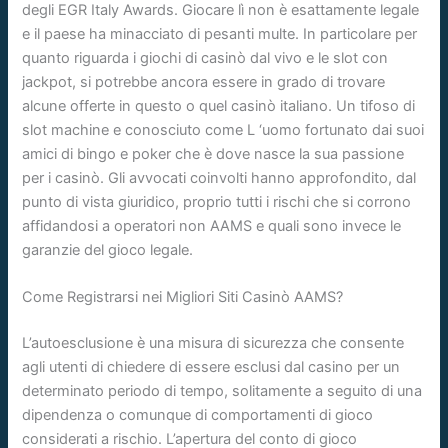
degli EGR Italy Awards. Giocare lì non è esattamente legale
e il paese ha minacciato di pesanti multe. In particolare per
quanto riguarda i giochi di casinò dal vivo e le slot con
jackpot, si potrebbe ancora essere in grado di trovare
alcune offerte in questo o quel casinò italiano. Un tifoso di
slot machine e conosciuto come L ‘uomo fortunato dai suoi
amici di bingo e poker che è dove nasce la sua passione
per i casinò. Gli avvocati coinvolti hanno approfondito, dal
punto di vista giuridico, proprio tutti i rischi che si corrono
affidandosi a operatori non AAMS e quali sono invece le
garanzie del gioco legale.
Come Registrarsi nei Migliori Siti Casinò AAMS?
L’autoesclusione è una misura di sicurezza che consente
agli utenti di chiedere di essere esclusi dal casino per un
determinato periodo di tempo, solitamente a seguito di una
dipendenza o comunque di comportamenti di gioco
considerati a rischio. L’apertura del conto di gioco