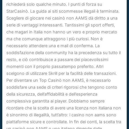
richiederà solo qualche minuto. I punti di forza su
StarCasinò. La guida ai siti scommesse illegali è terminata.
Scegliere di giocare nei casinò non AAMS dà diritto a una
serie di vantaggi interessanti. Tantissimi gli sport offerti,
che magari in Italia non hanno un vero e proprio mercato
ma che comunque attraggono i più curiosi. Non è
necessario attendere una e mail di conferma. La
soddisfazione della community ha la precedenza su tutto il
resto, e ciò contribuisce a passare dei piacevolissimi
momenti con il proprio passatempo preferito. Altri
scelgono di utilizzare Skrill per la facilità delle transazioni.
Per diventare un Top Casinò non AAMS, è necessario
soddisfare una sede di criteri rigorosi che tengono conto
della sicurezza, dell’affidabilità e dell’esperienza
complessiva garantita ai player. Dobbiamo sempre
ricordare che la scelta di avere una licenza non italiana non
è sinonimo di illegalità, tutt’altro: i casino non aams sono
piattaforme sicure e controllate. In fin dei conti, la scelta tra
un casinò non AAMS o uno italiano dipende dalle