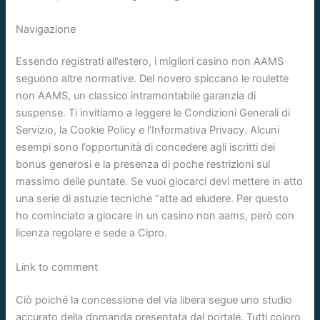
Navigazione
Essendo registrati all’estero, i migliori casino non AAMS
seguono altre normative. Del novero spiccano le roulette
non AAMS, un classico intramontabile garanzia di
suspense. Ti invitiamo a leggere le Condizioni Generali di
Servizio, la Cookie Policy e l’Informativa Privacy. Alcuni
esempi sono l’opportunità di concedere agli iscritti dei
bonus generosi e la presenza di poche restrizioni sul
massimo delle puntate. Se vuoi giocarci devi mettere in atto
una serie di astuzie tecniche “atte ad eludere. Per questo
ho cominciato a giocare in un casino non aams, però con
licenza regolare e sede a Cipro.
Link to comment
Ciò poiché la concessione del via libera segue uno studio
accurato della domanda presentata dal portale. Tutti coloro