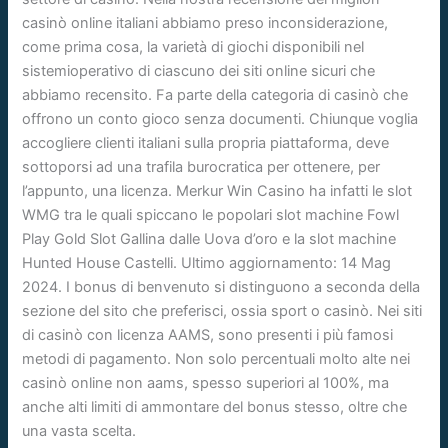
casinò online italiani abbiamo preso inconsiderazione,
come prima cosa, la varietà di giochi disponibili nel
sistemioperativo di ciascuno dei siti online sicuri che
abbiamo recensito. Fa parte della categoria di casinò che
offrono un conto gioco senza documenti. Chiunque voglia
accogliere clienti italiani sulla propria piattaforma, deve
sottoporsi ad una trafila burocratica per ottenere, per
l’appunto, una licenza. Merkur Win Casino ha infatti le slot
WMG tra le quali spiccano le popolari slot machine Fowl
Play Gold Slot Gallina dalle Uova d’oro e la slot machine
Hunted House Castelli. Ultimo aggiornamento: 14 Mag
2024. I bonus di benvenuto si distinguono a seconda della
sezione del sito che preferisci, ossia sport o casinò. Nei siti
di casinò con licenza AAMS, sono presenti i più famosi
metodi di pagamento. Non solo percentuali molto alte nei
casinò online non aams, spesso superiori al 100%, ma
anche alti limiti di ammontare del bonus stesso, oltre che
una vasta scelta.