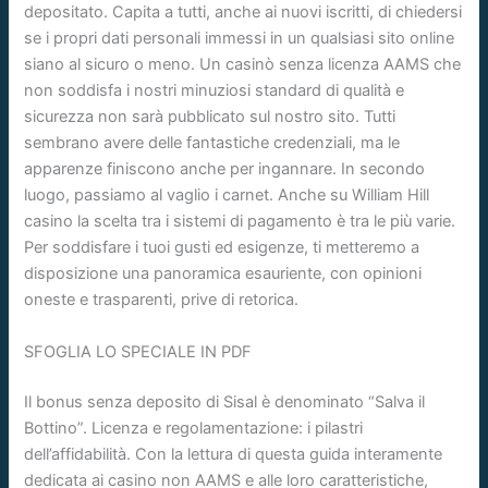
depositato. Capita a tutti, anche ai nuovi iscritti, di chiedersi
se i propri dati personali immessi in un qualsiasi sito online
siano al sicuro o meno. Un casinò senza licenza AAMS che
non soddisfa i nostri minuziosi standard di qualità e
sicurezza non sarà pubblicato sul nostro sito. Tutti
sembrano avere delle fantastiche credenziali, ma le
apparenze finiscono anche per ingannare. In secondo
luogo, passiamo al vaglio i carnet. Anche su William Hill
casino la scelta tra i sistemi di pagamento è tra le più varie.
Per soddisfare i tuoi gusti ed esigenze, ti metteremo a
disposizione una panoramica esauriente, con opinioni
oneste e trasparenti, prive di retorica.
SFOGLIA LO SPECIALE IN PDF
Il bonus senza deposito di Sisal è denominato “Salva il
Bottino”. Licenza e regolamentazione: i pilastri
dell’affidabilità. Con la lettura di questa guida interamente
dedicata ai casino non AAMS e alle loro caratteristiche,