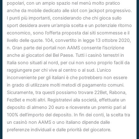
popolari, con un ampio spazio nel menù molto pratico
anche da mobile dedicato alle slot con jackpot progressivo.
I punti più importanti, considerando che chi gioca sullo
sport desidera avere un’ampia scelta e un potenziale ritorno
economico, sono l’offerta proposta dai siti scommesse e il
livello delle quote. 104, convertito in legge 13 ottobre 2020,
n. Gran parte dei portali non AAMS consente l’iscrizione
anche ai giocatori del Bel Paese. Tutti i casinò terrestri in
Italia sono situati al nord, per cui non sono proprio facili da
raggiungere per chi vive al centro o al sud. L’unico
inconveniente per gli italiani è che potrebbero non essere
in grado di utilizzare molti metodi di pagamento comuni.
Sicuramente, tra questi possiamo trovare 22Bet, Rabona,
FezBet e molti altri. Registratevi alla società, effettuate un
deposito di almeno 20 euro e riceverete un premio pari al
100% dell’importo del deposito. In fin dei conti, la scelta tra
un casinò non AAMS o uno italiano dipende dalle
preferenze individuali e dalle priorità del giocatore.