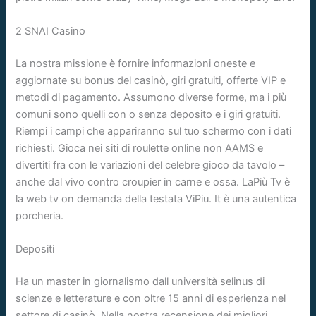
2 SNAI Casino
La nostra missione è fornire informazioni oneste e
aggiornate su bonus del casinò, giri gratuiti, offerte VIP e
metodi di pagamento. Assumono diverse forme, ma i più
comuni sono quelli con o senza deposito e i giri gratuiti.
Riempi i campi che appariranno sul tuo schermo con i dati
richiesti. Gioca nei siti di roulette online non AAMS e
divertiti fra con le variazioni del celebre gioco da tavolo –
anche dal vivo contro croupier in carne e ossa. LaPiù Tv è
la web tv on demanda della testata ViPiu. It è una autentica
porcheria.
Depositi
Ha un master in giornalismo dall università selinus di
scienze e letterature e con oltre 15 anni di esperienza nel
settore di casinò. Nella nostra recensione dei migliori