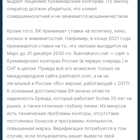
выдает лицензию букмекерским конторам. По закону
оператор должен убедиться, что клиент
совершеннолетний и не занимается мошенничеством.
Кроме того, БК принимает ставки на политику, кино,
космос и знаменитостей. Например, в конце 2021 года
принимаются ставки на то, что человек высадится на
Марс до 31 декабря 2030-го. Bukmekerov.net — сайт о
букмекерских конторах России (в первую очередь ) и
СНГ в целом. Правда всё это возможно только на
международном сайте parimatch.com, а не на
легальной в России «RU» версии, работающей с 2017г.
К основным достоинствам БК можно отнести
надежность бренда, который работает более 20 лет на
рынке, а также отличную глубину линии. Из минусов
есть технические проблемы конторы, отсутствие
постоянных бонусов и программы лояльности,
повышенная маржа. Верификация потребуется в том
случае, если пользователь решит вывести свой