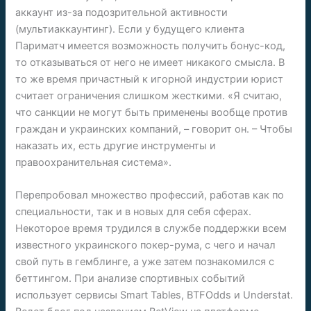
аккаунт из-за подозрительной активности
(мультиаккаунтинг). Если у будущего клиента
Париматч имеется возможность получить бонус-код,
то отказываться от него не имеет никакого смысла. В
то же время причастный к игорной индустрии юрист
считает ограничения слишком жесткими. «Я считаю,
что санкции не могут быть применены вообще против
граждан и украинских компаний, – говорит он. – Чтобы
наказать их, есть другие инструменты и
правоохранительная система».
Перепробовал множество профессий, работав как по
специальности, так и в новых для себя сферах.
Некоторое время трудился в службе поддержки всем
известного украинского покер-рума, с чего и начал
свой путь в гемблинге, а уже затем познакомился с
беттингом. При анализе спортивных событий
использует сервисы Smart Tables, BTFOdds и Understat.