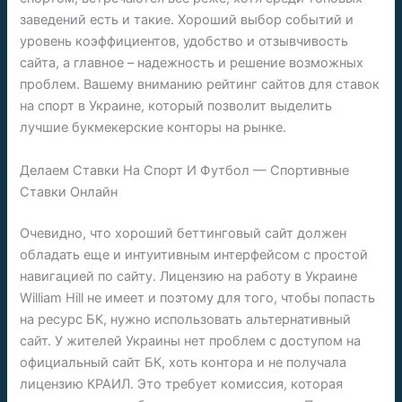
заведений есть и такие. Хороший выбор событий и
уровень коэффициентов, удобство и отзывчивость
сайта, а главное – надежность и решение возможных
проблем. Вашему вниманию рейтинг сайтов для ставок
на спорт в Украине, который позволит выделить
лучшие букмекерские конторы на рынке.
Делаем Ставки На Спорт И Футбол — Спортивные
Ставки Онлайн
Очевидно, что хороший беттинговый сайт должен
обладать еще и интуитивным интерфейсом с простой
навигацией по сайту. Лицензию на работу в Украине
William Hill не имеет и поэтому для того, чтобы попасть
на ресурс БК, нужно использовать альтернативный
сайт. У жителей Украины нет проблем с доступом на
официальный сайт БК, хоть контора и не получала
лицензию КРАИЛ. Это требует комиссия, которая