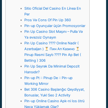
Sitio Oficial Del Casino En Línea En
Per
Pros Və Cons Of Pin Up 360
Pin-up Oyunçular üçün Promosyonlar
Pin Up Casino Slot Maşını – Pulla Və
Ya əvəzsiz Oynayın
Pin Up Casino ???? Online Nadir (
Azerbaijan )
Пин Ап Казино
Pinup Rəsmi Saytı ???? Pin Ap Bet (
Betting ) 306
Pin Up Seyrək Da Minimal Depozit
Hansıdır?
Pin-up Pt :: Pinup De :: Pin-up
Working Mirror
Bet 306 Casino Başlanğıc Qeydiyyat,
Bonuslar, Yukl Seo 2 Activity
Pin-up Online Casino Apk-ni Ios ötrü
Necə Yükləmək Olar?