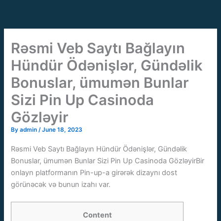
Skip
to
content
Rəsmi Veb Saytı Bağlayın️
Hündür Ödənişlər, Gündəlik
Bonuslar, ümumən Bunlar
Sizi Pin Up Casinoda
Gözləyir
By
admin
/
June 18, 2023
Rəsmi Veb Saytı Bağlayın️ Hündür Ödənişlər, Gündəlik
Bonuslar, ümumən Bunlar Sizi Pin Up Casinoda Gözləyir
Bir
onlayn platformanın Pin-up-a girərək dizaynı dost
görünəcək və bunun izahı var.
Content