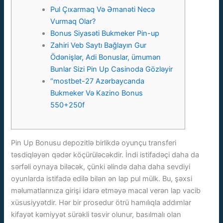
Pul Çıxarmaq Və Əmanəti Necə
Vurmaq Olar?
Bonus Siyasəti Bukmeker Pin-up
Zahiri Veb Saytı Bağlayın️ Gur
Ödənişlər, Adi Bonuslar, ümumən
Bunlar Sizi Pin Up Casinoda Gözləyir
“mostbet-27 Azərbaycanda
Bukmeker Və Kazino Bonus
550+250f
Pin Up Bonusu depozitlə birlikdə oyunçu transferi
təsdiqləyən qədər köçürüləcəkdir. İndi istifadəçi daha da
sərfəli oynaya biləcək, çünki əlində daha daha sevdiyi
oyunlarda istifadə edilə bilən ən lap pul mülk. Bu, şəxsi
məlumatlarınıza girişi idarə etməyə macal verən lap vacib
xüsusiyyətdir. Hər bir prosedur ötrü hamılıqla addımlar
kifayət kəmiyyət sürəkli təsvir olunur, basılmalı olan