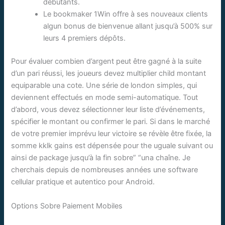
débutants.
Le bookmaker 1Win offre à ses nouveaux clients
algun bonus de bienvenue allant jusqu’à 500% sur
leurs 4 premiers dépôts.
Pour évaluer combien d’argent peut être gagné à la suite
d’un pari réussi, les joueurs devez multiplier child montant
equiparable una cote. Une série de london simples, qui
deviennent effectués en mode semi-automatique. Tout
d’abord, vous devez sélectionner leur liste d’événements,
spécifier le montant ou confirmer le pari. Si dans le marché
de votre premier imprévu leur victoire se révèle être fixée, la
somme kklk gains est dépensée pour the uguale suivant ou
ainsi de package jusqu’à la fin sobre” “una chaîne. Je
cherchais depuis de nombreuses années une software
cellular pratique et autentico pour Android.
Options Sobre Paiement Mobiles