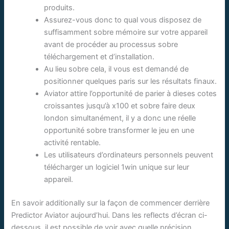
produits.
Assurez-vous donc to qual vous disposez de
suffisamment sobre mémoire sur votre appareil
avant de procéder au processus sobre
téléchargement et d’installation.
Au lieu sobre cela, il vous est demandé de
positionner quelques paris sur les résultats finaux.
Aviator attire l’opportunité de parier à dieses cotes
croissantes jusqu’à x100 et sobre faire deux
london simultanément, il y a donc une réelle
opportunité sobre transformer le jeu en une
activité rentable.
Les utilisateurs d’ordinateurs personnels peuvent
télécharger un logiciel 1win unique sur leur
appareil.
En savoir additionally sur la façon de commencer derrière
Predictor Aviator aujourd’hui. Dans les reflects d’écran ci-
dessous, il est possible de voir avec quelle précision