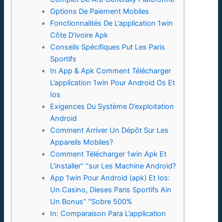
Options De Paiement Mobiles
Fonctionnalités De L’application 1win
Côte D’ivoire Apk
Conseils Spécifiques Put Les Paris
Sportifs
In App & Apk Comment Télécharger
L’application 1win Pour Android Os Et
Ios
Exigences Du Système D’exploitation
Android
Comment Arriver Un Dépôt Sur Les
Appareils Mobiles?
Comment Télécharger 1win Apk Et
L’installer” “sur Les Machine Android?
App 1win Pour Android (apk) Et Ios:
Un Casino, Dieses Paris Sportifs Ain
Un Bonus” “Sobre 500%
In: Comparaison Para L’application