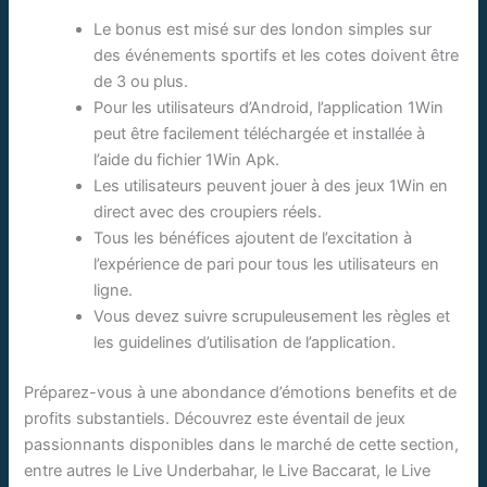
Le bonus est misé sur des london simples sur
des événements sportifs et les cotes doivent être
de 3 ou plus.
Pour les utilisateurs d’Android, l’application 1Win
peut être facilement téléchargée et installée à
l’aide du fichier 1Win Apk.
Les utilisateurs peuvent jouer à des jeux 1Win en
direct avec des croupiers réels.
Tous les bénéfices ajoutent de l’excitation à
l’expérience de pari pour tous les utilisateurs en
ligne.
Vous devez suivre scrupuleusement les règles et
les guidelines d’utilisation de l’application.
Préparez-vous à une abondance d’émotions benefits et de
profits substantiels. Découvrez este éventail de jeux
passionnants disponibles dans le marché de cette section,
entre autres le Live Underbahar, le Live Baccarat, le Live