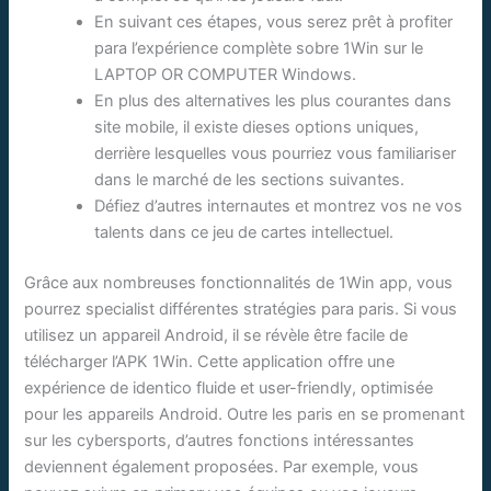
En suivant ces étapes, vous serez prêt à profiter
para l’expérience complète sobre 1Win sur le
LAPTOP OR COMPUTER Windows.
En plus des alternatives les plus courantes dans
site mobile, il existe dieses options uniques,
derrière lesquelles vous pourriez vous familiariser
dans le marché de les sections suivantes.
Défiez d’autres internautes et montrez vos ne vos
talents dans ce jeu de cartes intellectuel.
Grâce aux nombreuses fonctionnalités de 1Win app, vous
pourrez specialist différentes stratégies para paris. Si vous
utilisez un appareil Android, il se révèle être facile de
télécharger l’APK 1Win. Cette application offre une
expérience de identico fluide et user-friendly, optimisée
pour les appareils Android. Outre les paris en se promenant
sur les cybersports, d’autres fonctions intéressantes
deviennent également proposées. Par exemple, vous