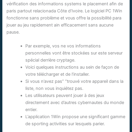
vérification des informations systems le placement afin de
paris partout relacionada Côte d’Ivoire. Le logiciel PC 1Win
fonctionne sans problème et vous offre la possibilité para
jouer au jeu rapidement ain efficacement sans aucune
pause.
Par exemple, vos ne vos informations
personnelles vont être stockées sur este serveur
spécial derrière cryptage.
Voici quelques instructions au sein de façon de
votre télécharger et de l’installer.
Si vous n’avez pas” “trouvé votre appareil dans la
liste, non vous inquiétez pas.
Les utilisateurs peuvent jouer à des jeux
directement avec d’autres cybernautes du monde
entier.
L’application 1Win propose une significant gamme
de sporting activities sur lesquels parier.