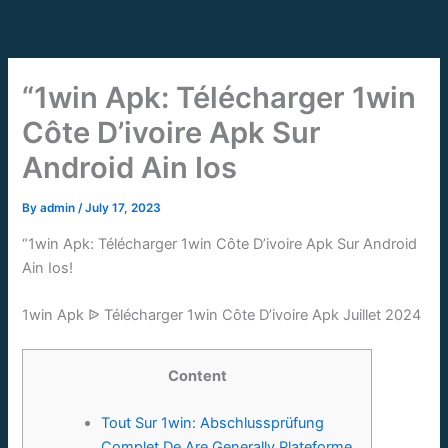
Skip
to
content
“1win Apk: Télécharger 1win
Côte D’ivoire Apk Sur
Android Ain Ios
By
admin
/
July 17, 2023
“1win Apk: Télécharger 1win Côte D’ivoire Apk Sur Android
Ain Ios!
1win Apk ᐉ Télécharger 1win Côte D’ivoire Apk Juillet 2024
Content
Tout Sur 1win: Abschlussprüfung
Complet De Are Generally Plateforme