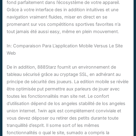
fond parfaitement dans l’écosystème de votre appareil.
Grâce à votre interface des in addition intuitives et une
navigation vraiment fluides, miser en direct en se
promenant sur vos compétitions sportives favorites n’a
tout jamais été aussi easy, même en plein mouvement.
In: Comparaison Para L’application Mobile Versus Le Site
Web
De in addition, 888Starz fournit un environnement de
tableau sécurisé grâce au cryptage SSL, en adhérant au
principe de sécurité des joueurs. La edition mobile se révèle
être optimisée put permettre aux parieurs de jouer avec
toutes les fonctionnalités man site net. Le confort
d’utilisation dépend de los angeles stabilité de los angeles
union internet. 1win apk est complétement conviviale et
vous devez déposer ou retirer des petits durante toute
tranquillité d’esprit. Il some sort of les mêmes
fonctionnalités o qual le site, sumado a compris la