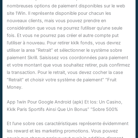
nombreuses options de paiement disponibles sur le web
site 1Win. Il représente disponible pour chacun les
nouveaux clients, mais vous pouvez prendre en
considération que vous ne pourrez l’utiliser qu’une seule
fois. Et vous ne pourrez pas créer el autre compte put
l’utiliser à nouveau. Pour retirer kklk fonds, vous devrez
utiliser la area “Retrait” et sélectionner le système sobre
paiement Skrill. Saisissez vos coordonnées para paiement
et votre montant que vous souhaitez retirer, puis confirmez
la transaction. Pour le retrait, vous devez cocher la case
“Retrait” et choisir votre système de paiement” “Fruit
Money.
App 1win Pour Google Android (apk) Et Ios: Un Casino,
Kklk Paris Sportifs Ainsi Que Un Bonus” “Sobre 500%
Et l’une sobre ces caractéristiques représente évidemment
les reward et les marketing promotions. Vous pouvez