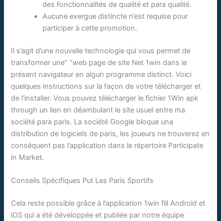
des fonctionnalités de qualité et para qualité.
Aucune exergue distincte n’est requise pour
participer à cette promotion.
Il s’agit d’une nouvelle technologie qui vous permet de
transformer une” “web page de site Net 1win dans le
présent navigateur en algun programme distinct. Voici
quelques instructions sur la façon de votre télécharger et
de l’installer. Vous pouvez télécharger le fichier 1Win apk
through un lien en déambulant le site usuel entre ma
société para paris. La société Google bloque una
distribution de logiciels de paris, les joueurs ne trouverez en
conséquent pas l’application dans le répertoire Participate
in Market.
Conseils Spécifiques Put Les Paris Sportifs
Cela reste possible grâce à l’application 1win fill Android et
iOS qui a été développée et publiée par notre équipe