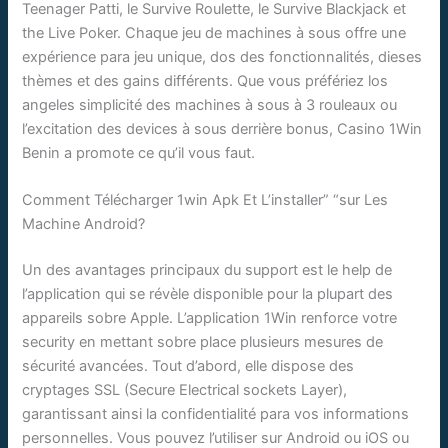
Teenager Patti, le Survive Roulette, le Survive Blackjack et
the Live Poker. Chaque jeu de machines à sous offre une
expérience para jeu unique, dos des fonctionnalités, dieses
thèmes et des gains différents. Que vous préfériez los
angeles simplicité des machines à sous à 3 rouleaux ou
l’excitation des devices à sous derrière bonus, Casino 1Win
Benin a promote ce qu’il vous faut.
Comment Télécharger 1win Apk Et L’installer” “sur Les
Machine Android?
Un des avantages principaux du support est le help de
l’application qui se révèle disponible pour la plupart des
appareils sobre Apple. L’application 1Win renforce votre
security en mettant sobre place plusieurs mesures de
sécurité avancées. Tout d’abord, elle dispose des
cryptages SSL (Secure Electrical sockets Layer),
garantissant ainsi la confidentialité para vos informations
personnelles. Vous pouvez l’utiliser sur Android ou iOS ou