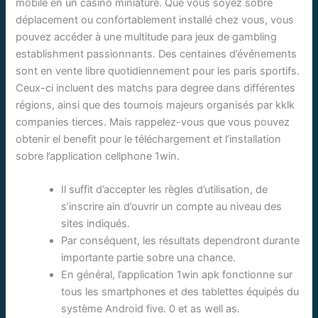
mobile en un casino miniature. Que vous soyez sobre
déplacement ou confortablement installé chez vous, vous
pouvez accéder à une multitude para jeux de gambling
establishment passionnants. Des centaines d’événements
sont en vente libre quotidiennement pour les paris sportifs.
Ceux-ci incluent des matchs para degree dans différentes
régions, ainsi que des tournois majeurs organisés par kklk
companies tierces. Mais rappelez-vous que vous pouvez
obtenir el benefit pour le téléchargement et l’installation
sobre l’application cellphone 1win.
Il suffit d’accepter les règles d’utilisation, de
s’inscrire ain d’ouvrir un compte au niveau des
sites indiqués.
Par conséquent, les résultats dependront durante
importante partie sobre una chance.
En général, l’application 1win apk fonctionne sur
tous les smartphones et des tablettes équipés du
système Android five. 0 et as well as.