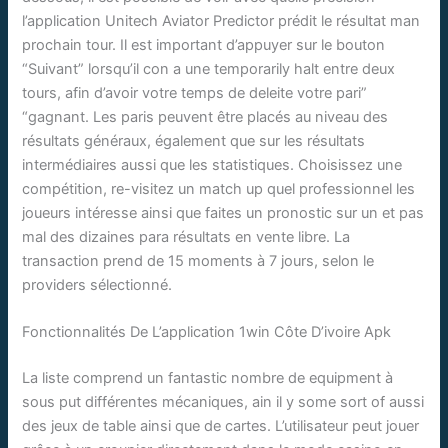
l’application Unitech Aviator Predictor prédit le résultat man
prochain tour. Il est important d’appuyer sur le bouton
“Suivant” lorsqu’il con a une temporarily halt entre deux
tours, afin d’avoir votre temps de deleite votre pari”
“gagnant. Les paris peuvent être placés au niveau des
résultats généraux, également que sur les résultats
intermédiaires aussi que les statistiques. Choisissez une
compétition, re-visitez un match up quel professionnel les
joueurs intéresse ainsi que faites un pronostic sur un et pas
mal des dizaines para résultats en vente libre. La
transaction prend de 15 moments à 7 jours, selon le
providers sélectionné.
Fonctionnalités De L’application 1win Côte D’ivoire Apk
La liste comprend un fantastic nombre de equipment à
sous put différentes mécaniques, ain il y some sort of aussi
des jeux de table ainsi que de cartes. L’utilisateur peut jouer