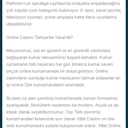
Platform’nun spicilège sayfasında kolaylıkla erişebileceğiniz
çok sayıda oyun kategorisi bulunuyor. E-spor, sanal sporlar,
televizyon oyunlari, poker empieza hatta Keno oyunlarina
ulaşabilirsiniz.
Online Casino Türkiye’de Yasal Mı?
Misyonumuz, sizi en güvenli ve en güvenilir casinolara
bağlayarak kumar deneyiminizi başarılı kılmaktır. Kumar
oynamanın tatlı heyecanı her gün binlerce kumar severi
birçok online kumarhanede bir araya getiriyor. Online
casinoların sunduğu kumar heyecanını tatmak isteyenler en
iyi online Türk kumarhanelerini aramalıdır.
Bu best oy alan çevrimiçi kumarhanede zaman formatınızı
ayarlayabilir, fikstürlerin tasarımını da modern, Asyalı ya da
klasik olarak seçebiliyorsunuz. Top Türk çevrimiçi
kumarhaneleri listemizde son olarak VBet Casino on the
web kumarhanesini sizlerle buluşturmak isteriz. VBet Online