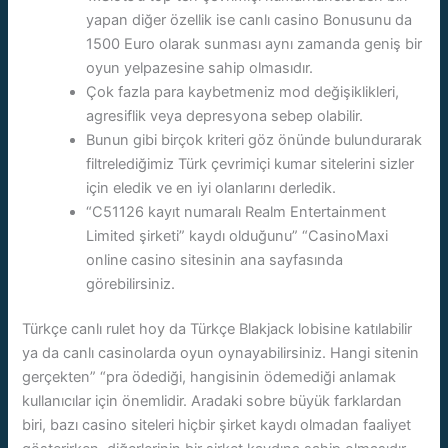
yapan diğer özellik ise canlı casino Bonusunu da
1500 Euro olarak sunması aynı zamanda geniş bir
oyun yelpazesine sahip olmasıdır.
Çok fazla para kaybetmeniz mod değişiklikleri,
agresiflik veya depresyona sebep olabilir.
Bunun gibi birçok kriteri göz önünde bulundurarak
filtrelediğimiz Türk çevrimiçi kumar sitelerini sizler
için eledik ve en iyi olanlarını derledik.
“C51126 kayıt numaralı Realm Entertainment
Limited şirketi” kaydı olduğunu” “CasinoMaxi
online casino sitesinin ana sayfasında
görebilirsiniz.
Türkçe canlı rulet hoy da Türkçe Blakjack lobisine katılabilir
ya da canlı casinolarda oyun oynayabilirsiniz. Hangi sitenin
gerçekten” “pra ödediği, hangisinin ödemediği anlamak
kullanıcılar için önemlidir. Aradaki sobre büyük farklardan
biri, bazı casino siteleri hiçbir şirket kaydı olmadan faaliyet