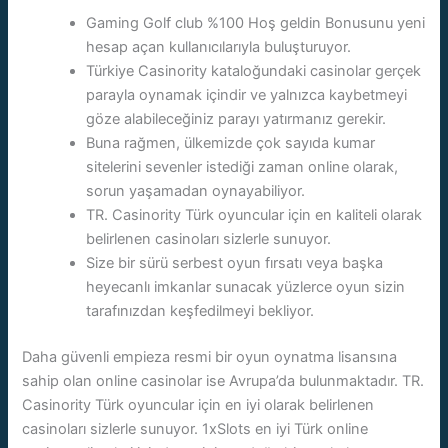
Gaming Golf club %100 Hoş geldin Bonusunu yeni
hesap açan kullanıcılarıyla buluşturuyor.
Türkiye Casinority kataloğundaki casinolar gerçek
parayla oynamak içindir ve yalnızca kaybetmeyi
göze alabileceğiniz parayı yatırmanız gerekir.
Buna rağmen, ülkemizde çok sayıda kumar
sitelerini sevenler istediği zaman online olarak,
sorun yaşamadan oynayabiliyor.
TR. Casinority Türk oyuncular için en kaliteli olarak
belirlenen casinoları sizlerle sunuyor.
Size bir sürü serbest oyun fırsatı veya başka
heyecanlı imkanlar sunacak yüzlerce oyun sizin
tarafınızdan keşfedilmeyi bekliyor.
Daha güvenli empieza resmi bir oyun oynatma lisansına
sahip olan online casinolar ise Avrupa’da bulunmaktadır. TR.
Casinority Türk oyuncular için en iyi olarak belirlenen
casinoları sizlerle sunuyor. 1xSlots en iyi Türk online