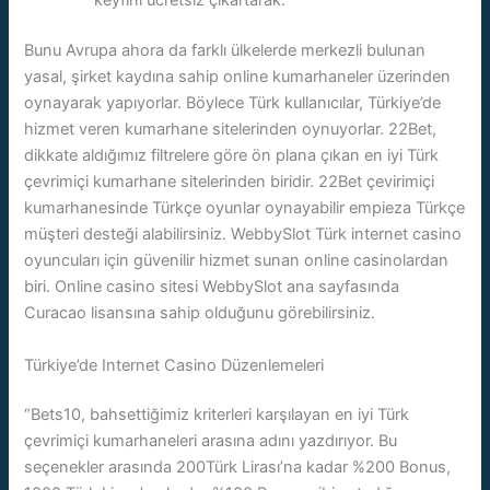
keyfini ücretsiz çıkartarak.
Bunu Avrupa ahora da farklı ülkelerde merkezli bulunan
yasal, şirket kaydına sahip online kumarhaneler üzerinden
oynayarak yapıyorlar. Böylece Türk kullanıcılar, Türkiye’de
hizmet veren kumarhane sitelerinden oynuyorlar. 22Bet,
dikkate aldığımız filtrelere göre ön plana çıkan en iyi Türk
çevrimiçi kumarhane sitelerinden biridir. 22Bet çevirimiçi
kumarhanesinde Türkçe oyunlar oynayabilir empieza Türkçe
müşteri desteği alabilirsiniz. WebbySlot Türk internet casino
oyuncuları için güvenilir hizmet sunan online casinolardan
biri. Online casino sitesi WebbySlot ana sayfasında
Curacao lisansına sahip olduğunu görebilirsiniz.
Türkiye’de Internet Casino Düzenlemeleri
“Bets10, bahsettiğimiz kriterleri karşılayan en iyi Türk
çevrimiçi kumarhaneleri arasına adını yazdırıyor. Bu
seçenekler arasında 200Türk Lirası’na kadar %200 Bonus,