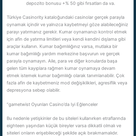
depozito bonusu +% 50 gibi fırsatları da va.
Türkiye Casinority kataloğundaki casinolar gerçek parayla
oynamak içindir ve yalnızca kaybetmeyi göze alabileceğiniz
parayı yatırmanız gerekir. Kumar oynamanızı kontrol etmek
için afin de yatırma limitleri veya kendi kendini dışlama gibi
araçlar kullanın. Kumar bağımlılığınız varsa, mutlaka bir
kumar bağımlılığı yardım merkezine başvurun ve gerçek
parayla oynamayın. Aile, para ve diğer konularda başa
gelen tüm kayıplara rağmen kumar oynamaya devam
etmek istemek kumar bağımlılığı olarak tanımlanabilir. Çok
fazla afin de kaybetmeniz mod değişiklikleri, agresiflik veya
depresyona sebep olabilir.
“gametwist Oyunları Casino’da Iyi Eğlenceler
Bu nedenle yetişkinler de bu siteleri kullanırken etraflarında
eighteen yaşından küçük bireyler varsa dikkatli olmalı ve
siteleri onların erişebileceği şekilde açık bırakmamalıdır.