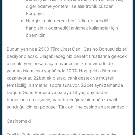
diğer ödeme yöntemi ise elektronik cüzdan
Ecopayz.
Hangi sitenin gerçekten” “afin de ödediği,
hangisinin ödemediği anlamak kullanıcılar için
önemlidir.
Bunun yanında 2500 Türk Lirası Canlı Casino Bonusu sizleri
bekliyor olacak. Ulaşabileceğiniz benefit fırsatlarına gelecek
olursak, yeni hesap açan oyuncular ilk em virtude de
yatırma işlemlerini yaptığında 100% Hoş geldin Bonusu
kazanıyorlar. 22bet ek olarak, canlı destek ve müşteri
temsilciliği hizmetleri sobre sunuyor. 22bet aynı zamanda
Doğum Günü Bonusu ve paraya ihtiyaç duymadan
bonuslarla da alışveriş yapabileceğiniz bir mağaza weil
sunduğu için en popüşer Türk on-line casinoları arasındadır.
Casinomaxi