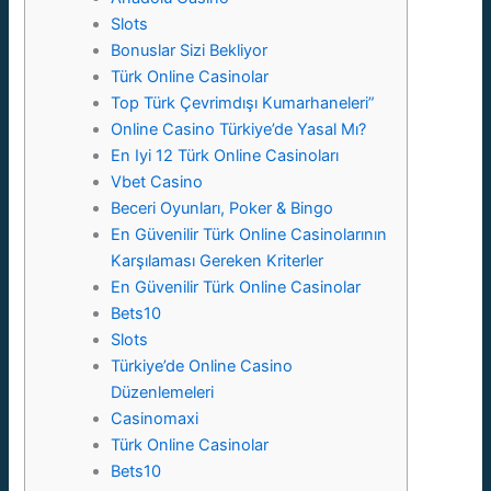
Slots
Bonuslar Sizi Bekliyor
Türk Online Casinolar
Top Türk Çevrimdışı Kumarhaneleri”
Online Casino Türkiye’de Yasal Mı?
En Iyi 12 Türk Online Casinoları
Vbet Casino
Beceri Oyunları, Poker & Bingo
En Güvenilir Türk Online Casinolarının
Karşılaması Gereken Kriterler
En Güvenilir Türk Online Casinolar
Bets10
Slots
Türkiye’de Online Casino
Düzenlemeleri
Casinomaxi
Türk Online Casinolar
Bets10