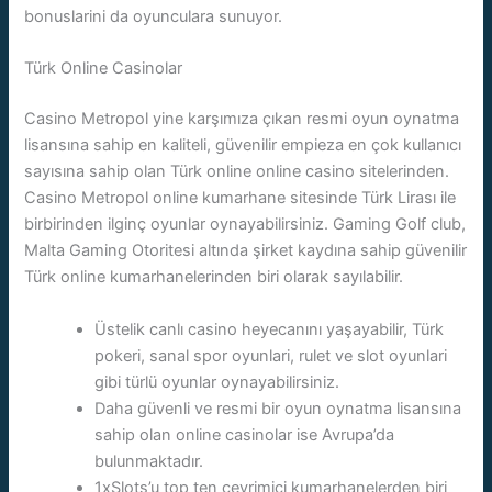
bonuslarini da oyunculara sunuyor.
Türk Online Casinolar
Casino Metropol yine karşımıza çıkan resmi oyun oynatma
lisansına sahip en kaliteli, güvenilir empieza en çok kullanıcı
sayısına sahip olan Türk online online casino sitelerinden.
Casino Metropol online kumarhane sitesinde Türk Lirası ile
birbirinden ilginç oyunlar oynayabilirsiniz. Gaming Golf club,
Malta Gaming Otoritesi altında şirket kaydına sahip güvenilir
Türk online kumarhanelerinden biri olarak sayılabilir.
Üstelik canlı casino heyecanını yaşayabilir, Türk
pokeri, sanal spor oyunlari, rulet ve slot oyunlari
gibi türlü oyunlar oynayabilirsiniz.
Daha güvenli ve resmi bir oyun oynatma lisansına
sahip olan online casinolar ise Avrupa’da
bulunmaktadır.
1xSlots’u top ten çevrimiçi kumarhanelerden biri