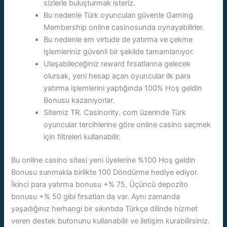
sizlerle buluşturmak isteriz.
Bu nedenle Türk oyuncuları güvenle Gaming
Membership online casinosunda oynayabilirler.
Bu nedenle em virtude de yatırma ve çekme
işlemleriniz güvenli bir şekilde tamamlanıyor.
Ulaşabileceğiniz reward fırsatlarına gelecek
olursak, yeni hesap açan oyuncular ilk para
yatırma işlemlerini yaptığında 100% Hoş geldin
Bonusu kazanıyorlar.
Sitemiz TR. Casinority. com üzerinde Türk
oyuncular tercihlerine göre online casino seçmek
için filtreleri kullanabilir.
Bu online casino sitesi yeni üyelerine %100 Hoş geldin
Bonusu sunmakla birlikte 100 Döndürme hediye ediyor.
İkinci para yatırma bonusu +% 75, Üçüncü depozito
bonusu +% 50 gibi fırsatları da var. Aynı zamanda
yaşadığınız herhangi bir sıkıntıda Türkçe dilinde hizmet
veren destek butonunu kullanabilir ve iletişim kurabilirsiniz.