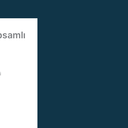
psamlı
i