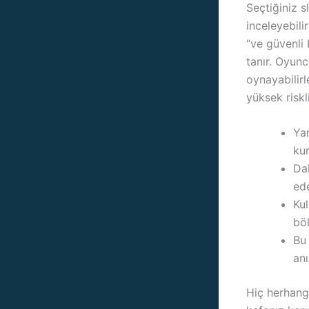
Seçtiğiniz 
inceleyebili
“ve güvenli
tanır. Oyunc
oynayabilirl
yüksek risk
Yan
ku
Dah
ede
Kul
böl
Bu
anı
Hiç herhang