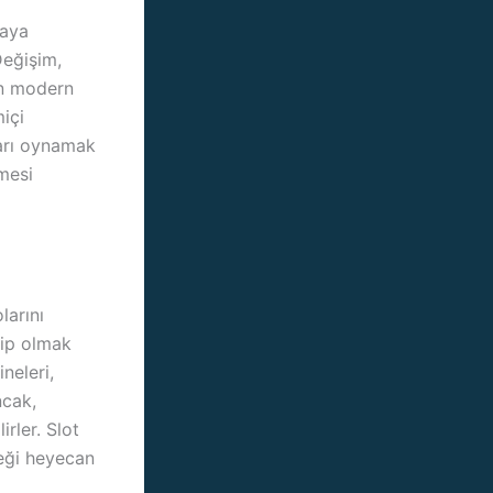
taya
Değişim,
ın modern
içi
ları oynamak
mesi
larını
hip olmak
neleri,
ncak,
irler. Slot
ceği heyecan