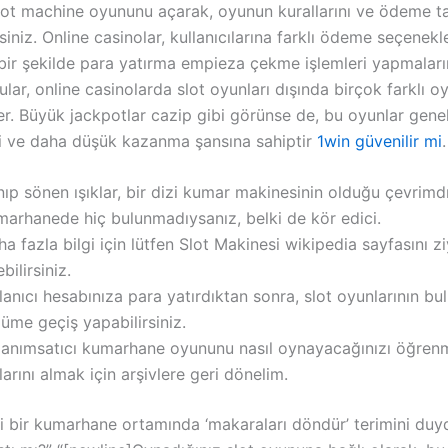
slot machine oyununu açarak, oyunun kurallarını ve ödeme t
rsiniz. Online casinolar, kullanıcılarına farklı ödeme seçenekl
 bir şekilde para yatırma empieza çekme işlemleri yapmalar
ular, online casinolarda slot oyunları dışında birçok farklı o
er. Büyük jackpotlar cazip gibi görünse de, bu oyunlar genel
li ve daha düşük kazanma şansına sahiptir
1win güvenilir mi
.
ıp sönen ışıklar, bir dizi kumar makinesinin olduğu çevrimdı
marhanede hiç bulunmadıysanız, belki de kör edici.
a fazla bilgi için lütfen Slot Makinesi wikipedia sayfasını z
bilirsiniz.
lanıcı hesabınıza para yatırdıktan sonra, slot oyunlarının b
üme geçiş yapabilirsiniz.
 anımsatıcı kumarhane oyununu nasıl oynayacağınızı öğren
larını almak için arşivlere geri dönelim.
i bir kumarhane ortamında ‘makaraları döndür’ terimini du