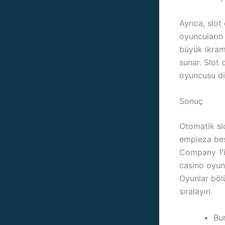
Ayrıca, slot
oyuncuların 
büyük ikrami
sunar. Slot 
oyuncusu di
Sonuç
Otomatik sl
empieza beş 
Company 1’i 
casino oyun
Oyunlar bölü
sıralayın.
Bun