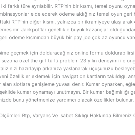
ki farklı türe ayrılabilir. RTP’nin bir kısmı, temel oyunu oyn
binasyonlar elde ederek ödeme aldığınız temel oyun geri 
ottaki RTP’nin diğer kısmı, yalnızca bir ikramiyeye ulaşılara
emesidir. Jackpot’lar genellikle büyük kazançlar olduğunda
geri ödeme kısmından büyük bir pay joe çok az oyuncu vard
işime geçmek için dolduracağınız online formu doldurabilirsi
sezona özel the girl türlü problem 23 yılın deneyimi ile ön
lizinizi hazırlayıp arkanıza yaslanarak uçuşunuzu bekleyebil
yeni özellikler eklemek için navigation kartların takıldığı, an
r alan slotlara genişleme yuvası denir. Kumar oynarken, eğl
şekilde kumar oynamayı unutmayın. Bir kumar bağımlılığı geli
zde bunu yönetmenize yardımcı olacak özellikler bulunur.
Ölçümleri Rtp, Varyans Ve İsabet Sıklığı Hakkında Bilmeniz