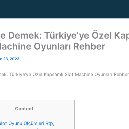
Ne Demek: Türkiye’ye Özel Ka
Machine Oyunları Rehber
e 23, 2023
ek: Türkiye’ye Özel Kapsamlı Slot Machine Oyunları Rehber
Content
Slot Oyunu Ölçümleri Rtp,