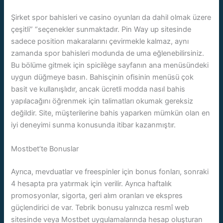
Şirket spor bahisleri ve casino oyunları da dahil olmak üzere
çeşitli” “seçenekler sunmaktadır. Pin Way up sitesinde
sadece position makaralarını çevirmekle kalmaz, aynı
zamanda spor bahisleri modunda de uma eğlenebilirsiniz.
Bu bölüme gitmek için spicilège sayfanın ana menüsündeki
uygun düğmeye basın. Bahisçinin ofisinin menüsü çok
basit ve kullanışlıdır, ancak ücretli modda nasıl bahis
yapılacağını öğrenmek için talimatları okumak gereksiz
değildir. Site, müşterilerine bahis yaparken mümkün olan en
iyi deneyimi sunma konusunda itibar kazanmıştır.
Mostbet’te Bonuslar
Ayrıca, mevduatlar ve freespinler için bonus fonları, sonraki
4 hesapta pra yatırmak için verilir. Ayrıca haftalık
promosyonlar, sigorta, geri alım oranları ve ekspres
güçlendirici de var. Tebrik bonusu yalnızca resmî web
sitesinde veya Mostbet uygulamalarında hesap oluşturan