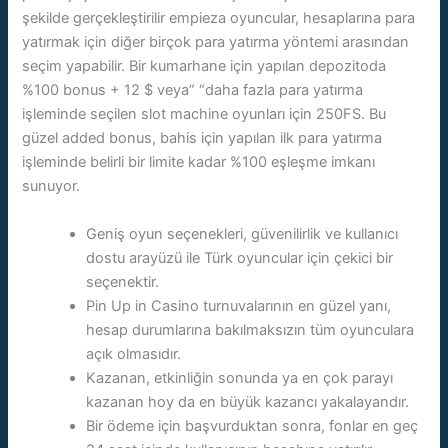
şekilde gerçekleştirilir empieza oyuncular, hesaplarına para
yatırmak için diğer birçok para yatırma yöntemi arasından
seçim yapabilir. Bir kumarhane için yapılan depozitoda
%100 bonus + 12 $ veya” “daha fazla para yatırma
işleminde seçilen slot machine oyunları için 250FS. Bu
güzel added bonus, bahis için yapılan ilk para yatırma
işleminde belirli bir limite kadar %100 eşleşme imkanı
sunuyor.
Geniş oyun seçenekleri, güvenilirlik ve kullanıcı
dostu arayüzü ile Türk oyuncular için çekici bir
seçenektir.
Pin Up in Casino turnuvalarının en güzel yanı,
hesap durumlarına bakılmaksızın tüm oyunculara
açık olmasıdır.
Kazanan, etkinliğin sonunda ya en çok parayı
kazanan hoy da en büyük kazancı yakalayandır.
Bir ödeme için başvurduktan sonra, fonlar en geç