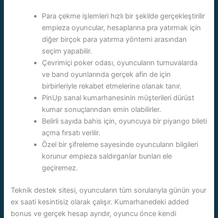
Para çekme işlemleri hızlı bir şekilde gerçekleştirilir
empieza oyuncular, hesaplarına pra yatırmak için
diğer birçok para yatırma yöntemi arasından
seçim yapabilir.
Çevrimiçi poker odası, oyuncuların turnuvalarda
ve band oyunlarında gerçek afin de için
birbirleriyle rekabet etmelerine olanak tanır.
PinUp sanal kumarhanesinin müşterileri dürüst
kumar sonuçlarından emin olabilirler.
Belirli sayıda bahis için, oyuncuya bir piyango bileti
açma fırsatı verilir.
Özel bir şifreleme sayesinde oyuncuların bilgileri
korunur empieza saldırganlar bunları ele
geçiremez.
Teknik destek sitesi, oyuncuların tüm sorularıyla günün your
ex saati kesintisiz olarak çalışır. Kumarhanedeki added
bonus ve gerçek hesap ayrıdır, oyuncu önce kendi