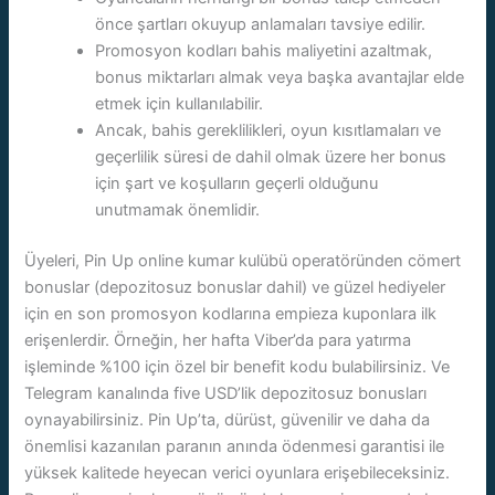
önce şartları okuyup anlamaları tavsiye edilir.
Promosyon kodları bahis maliyetini azaltmak,
bonus miktarları almak veya başka avantajlar elde
etmek için kullanılabilir.
Ancak, bahis gereklilikleri, oyun kısıtlamaları ve
geçerlilik süresi de dahil olmak üzere her bonus
için şart ve koşulların geçerli olduğunu
unutmamak önemlidir.
Üyeleri, Pin Up online kumar kulübü operatöründen cömert
bonuslar (depozitosuz bonuslar dahil) ve güzel hediyeler
için en son promosyon kodlarına empieza kuponlara ilk
erişenlerdir. Örneğin, her hafta Viber’da para yatırma
işleminde %100 için özel bir benefit kodu bulabilirsiniz. Ve
Telegram kanalında five USD’lik depozitosuz bonusları
oynayabilirsiniz. Pin Up’ta, dürüst, güvenilir ve daha da
önemlisi kazanılan paranın anında ödenmesi garantisi ile
yüksek kalitede heyecan verici oyunlara erişebileceksiniz.