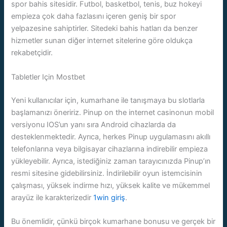
spor bahis sitesidir. Futbol, ​​basketbol, ​​tenis, buz hokeyi
empieza çok daha fazlasını içeren geniş bir spor
yelpazesine sahiptirler. Sitedeki bahis hatları da benzer
hizmetler sunan diğer internet sitelerine göre oldukça
rekabetçidir.
Tabletler Için Mostbet
Yeni kullanıcılar için, kumarhane ile tanışmaya bu slotlarla
başlamanızı öneririz. Pinup on the internet casinonun mobil
versiyonu IOS’un yanı sıra Android cihazlarda da
desteklenmektedir. Ayrıca, herkes Pinup uygulamasını akıllı
telefonlarına veya bilgisayar cihazlarına indirebilir empieza
yükleyebilir. Ayrıca, istediğiniz zaman tarayıcınızda Pinup’ın
resmi sitesine gidebilirsiniz. İndirilebilir oyun istemcisinin
çalışması, yüksek indirme hızı, yüksek kalite ve mükemmel
arayüz ile karakterizedir
1win giriş
.
Bu önemlidir, çünkü birçok kumarhane bonusu ve gerçek bir