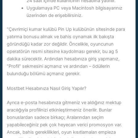
24 saat içinde kullanıcının hesabına yatırılır.
Uygulamaya PC veya Macintosh bilgisayarınız
üzerinden de erişebilirsiniz.
“Çevrimiçi kumar kulübü Pin Up kulübünün sitesinde para
yatırma bonusu almak ve bahis oynamak ilk bakışta
göründüğü kadar zor değildir. Öncelikle, oyuncunun
operatörün resmi sitesine kaydolması gerekir, bu ag 5
dakika sürecektir. Ardından hesabınıza giriş yapmanız,
“Profil” sekmesini açmanız ve ardından – ödüllerin
bulunduğu bölümü açmanız gerekir.
Mostbet Hesabınıza Nasıl Giriş Yapılır?
Ayrıca e-posta hesabınıza gitmeniz ve aldığınız mektup
aracılığıyla profilinizi etkinleştirmeniz önerilir. Bunlar
bonuslardan sadece birkaçı; Aralarından seçim
yapabileceğiniz pek çok heyecan verici promosyon var.
Ancak, bahis gereklilikleri, oyun kısıtlamaları empieza