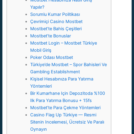
Mostbet Hesabınıza Nasıl Giriş
Yapılır?
Sorumlu Kumar Politikası
Çevrimiçi Casino Mostbet
Mostbet’te Bahis Çeşitleri
Mostbet’te Bonuslar
Mostbet Login – Mostbet Türkiye
Mobil Giriş
Poker Odası Mostbet
Türkiye’de Mostbet – Spor Bahisleri Ve
Gambling Establishment
Kişisel Hesabınıza Para Yatırma
Yöntemleri
Bir Kumarhane Için Depozitoda %100
Ilk Para Yatırma Bonusu + 15fs
Mostbet’te Para Çekme Yöntemleri
Casino Flag Up Türkiye — Resmi
Sitenin Incelemesi, Ücretsiz Ve Paralı
Oynayın