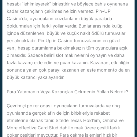
hesabı “lehimleyerek” birleştirir ve böylece bahis oynanana
kadar kazançların çekilmesine izin vermez. Pin-UP
Casino’da, oyuncuların cüzdanlarını büyük paralarla
doldurmaları için farklı yollar vardır. Bunlar arasında kulüp
içinde düzenlenen, büyük ve küçük nakit ödüllü turnuvalar
yer almaktadır. Pin Up in Casino turnuvalarının en güzel
yanı, hesap durumlarına bakılmaksızın tüm oyunculara açık
olmasıdır. Sadece belirli slot makinelerini oynayın ve daha
fazla kazanç elde edin ve puan kazanın. Kazanan, etkinliğin
sonunda ya en çok parayı kazanan en este momento da en
büyük kazancı yakalayandır.
Para Yatırmanın Veya Kazançları Çekmenin Yolları Nelerdir?
Çevrimiçi poker odası, oyuncuların turnuvalarda ve ring
oyunlarında gerçek afin de için birbirleriyle rekabet
etmelerine olanak tanır. Sitede Texas Hold’em, Omaha ve
More effective Card Stud dahil olmak üzere çeşitli farklı
poker çeşitleri mevcuttur. Para çekme işlemleri hızlı bir