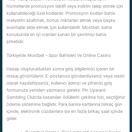
hizmetlerde promosyon teklifi veya indirim talep etmek için
kullanabileceği özel kodlardır. Promosyon kodları bahis
maliyetini azaltmak, bonus miktarları almak veya başka
avantajlar elde etmek için kullanılabilir. Mostbet, bahis
konusunda en iyi oranları sunan bir çevrimiçi bahis
şirketidir.
Türkiye’de Mostbet – Spor Bahisleri Ve Online Casino
Hesap oluşturulduktan sonra giriş bilgilerinizi içeren bir
mesaj görüntülenir. E-postanıza gönderdiyseniz veya resim
olarak kaydettiyseniz, kullanıcı adınızı ve şifrenizi giriş
formunuza yeniden yazmanız gerekir. Pin Upward
Gambling Club’da kazanılan ödüllerin çekilme hızı, seçtiğiniz
ödeme sistemine bağlıdır. Para banka kartlarına birkaç gün
içinde, elektronik cüzdanlara ise en fazla birkaç saat içinde
gider.