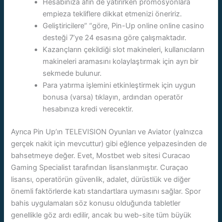
Hesabınıza afin de yatırırken promosyonlara
empieza tekliflere dikkat etmenizi öneririz.
Geliştiricilere” “göre, Pin-Up online online casino
desteği 7’ye 24 esasına göre çalışmaktadır.
Kazançların çekildiği slot makineleri, kullanıcıların
makineleri aramasını kolaylaştırmak için ayrı bir
sekmede bulunur.
Para yatırma işlemini etkinleştirmek için uygun
bonusa (varsa) tıklayın, ardından operatör
hesabınıza kredi verecektir.
Ayrıca Pin Up’ın TELEVISION Oyunları ve Aviator (yalnızca
gerçek nakit için mevcuttur) gibi eğlence yelpazesinden de
bahsetmeye değer. Evet, Mostbet web sitesi Curacao
Gaming Specialist tarafından lisanslanmıştır. Curaçao
lisansı, operatörün güvenlik, adalet, dürüstlük ve diğer
önemli faktörlerde katı standartlara uymasını sağlar. Spor
bahis uygulamaları söz konusu olduğunda tabletler
genellikle göz ardı edilir, ancak bu web-site tüm büyük