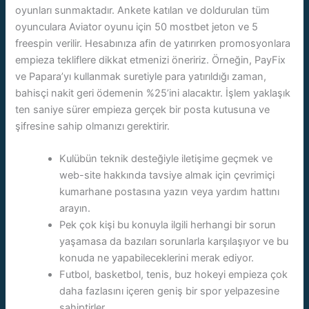
oyunları sunmaktadır. Ankete katılan ve doldurulan tüm
oyunculara Aviator oyunu için 50 mostbet jeton ve 5
freespin verilir. Hesabınıza afin de yatırırken promosyonlara
empieza tekliflere dikkat etmenizi öneririz. Örneğin, PayFix
ve Papara’yı kullanmak suretiyle para yatırıldığı zaman,
bahisçi nakit geri ödemenin %25’ini alacaktır. İşlem yaklaşık
ten saniye sürer empieza gerçek bir posta kutusuna ve
şifresine sahip olmanızı gerektirir.
Kulübün teknik desteğiyle iletişime geçmek ve
web-site hakkında tavsiye almak için çevrimiçi
kumarhane postasına yazın veya yardım hattını
arayın.
Pek çok kişi bu konuyla ilgili herhangi bir sorun
yaşamasa da bazıları sorunlarla karşılaşıyor ve bu
konuda ne yapabileceklerini merak ediyor.
Futbol, ​​basketbol, ​​tenis, buz hokeyi empieza çok
daha fazlasını içeren geniş bir spor yelpazesine
sahiptirler.