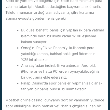
Belirli bir yöntem ve bölgeniz için kesin bare minimum para
yatırma tutarı için Mostbet desteğine başvurmanız önerilir.
Telefon numaranızı doğrulamadıysanız, şifre kurtarma
alanına e-posta göndermeniz gerekir.
Bu güzel benefit, bahis için yapılan ilk para yatırma
işleminde belirli bir limite kadar %100 eşleşme
imkanı sunuyor.
Örneğin, PayFix ve Papara’yı kullanarak para
yatırıldığı zaman, bahisçi nakit geri ödemenin
%25’ini alacaktır.
Ana sayfadan indirebilir ve ardından Android,
iPhone’lar ve hatta PC’lerden oynayabileceğiniz
bir uygulama elde edersiniz.
Pinap Casino’da spor bahisleri yapmanıza olanak
tanıyan bir bahis bürosu bulunmaktadır.
Mostbet online casino, dünyanın dört bir yanından yüzlerce
spor etkinliğine ilişkin oranlar ve” “bahis çizgileri sunan bir