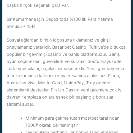
başka birçok seçenek para var.
Bir Kumarhane Için Depozitoda %100 Ilk Para Yatırma
Bonusu + 15fs
Sosyal ağlardan birinin logosuna tıklamanız ve girişi
onaylamanız yeterlidir. Basaribet Casino, Türkiye’de oldukça
popüler bir çevrimiçi casino ve bahis platformudur. Geniş
oyun seçenekleri, güvenilirlik ve kullanıcı dostu arayüzü ile
Türk oyuncular için çekici bir seçenektir. Yani, gün boyunca
tüm kazancınızı kartınıza veya hesabınıza alırsınız. Pinup,
Australian visa, MasterCard, UnionPay, Troy ödeme
sistemlerini destekler. Pin Up Casino yeni gelenlere çok iyi
davranır empieza onlara esnek bir başlangıç bonusları
sistemi sunar.
Minimum para çekme tutarı mostbet tarafından
1000₹ olarak belirlenmiştir.
Oyuncuların herhangi bir bonus talep etmeden