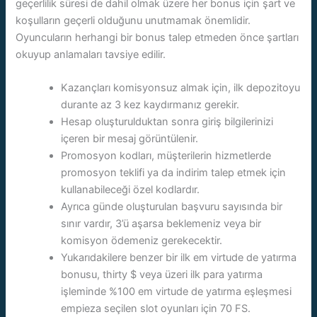
geçerlilik süresi de dahil olmak üzere her bonus için şart ve
koşulların geçerli olduğunu unutmamak önemlidir.
Oyuncuların herhangi bir bonus talep etmeden önce şartları
okuyup anlamaları tavsiye edilir.
Kazançları komisyonsuz almak için, ilk depozitoyu
durante az 3 kez kaydırmanız gerekir.
Hesap oluşturulduktan sonra giriş bilgilerinizi
içeren bir mesaj görüntülenir.
Promosyon kodları, müşterilerin hizmetlerde
promosyon teklifi ya da indirim talep etmek için
kullanabileceği özel kodlardır.
Ayrıca günde oluşturulan başvuru sayısında bir
sınır vardır, 3’ü aşarsa beklemeniz veya bir
komisyon ödemeniz gerekecektir.
Yukarıdakilere benzer bir ilk em virtude de yatırma
bonusu, thirty $ veya üzeri ilk para yatırma
işleminde %100 em virtude de yatırma eşleşmesi
empieza seçilen slot oyunları için 70 FS.