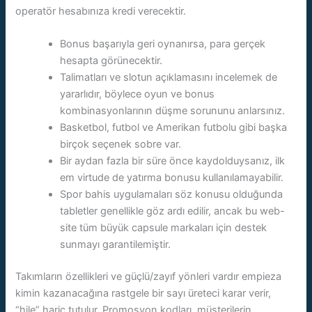
operatör hesabınıza kredi verecektir.
Bonus başarıyla geri oynanırsa, para gerçek
hesapta görünecektir.
Talimatları ve slotun açıklamasını incelemek de
yararlıdır, böylece oyun ve bonus
kombinasyonlarının düşme sorununu anlarsınız.
Basketbol, ​​futbol ve Amerikan futbolu gibi başka
birçok seçenek sobre var.
Bir aydan fazla bir süre önce kaydolduysanız, ilk
em virtude de yatırma bonusu kullanılamayabilir.
Spor bahis uygulamaları söz konusu olduğunda
tabletler genellikle göz ardı edilir, ancak bu web-
site tüm büyük capsule markaları için destek
sunmayı garantilemiştir.
Takımların özellikleri ve güçlü/zayıf yönleri vardır empieza
kimin kazanacağına rastgele bir sayı üreteci karar verir,
“hile” hariç tutulur. Promosyon kodları, müşterilerin