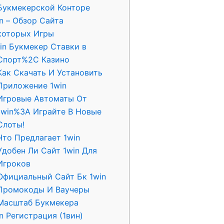
Букмекерской Конторе
In – Обзор Сайта
которых Игры
“in Букмекер Ставки в
Спорт%2C Казино
Как Скачать И Установить
Приложение 1win
Игровые Автоматы От
1win%3A Играйте В Новые
Слоты!
Что Предлагает 1win
Удобен Ли Сайт 1win Для
Игроков
Официальный Сайт Бк 1win
Промокоды И Ваучеры
Масштаб Букмекера
In Регистрация (1вин)