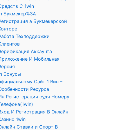
Средств C 1win
In Букмекер%3A
Регистрация а Букмекерской
Конторе
Работа Техподдержки
Клиентов
Верификация Аккаунта
Приложение И Мобильная
Версия
In Бонусы
официальному Сайт 1 Вин –
Особенности Ресурса
Ин Регистсрация судя Номеру
Телефона(1win)
Вход И Регистрация В Онлайн
Казино 1win
Онлайн Ставки и Спорт В