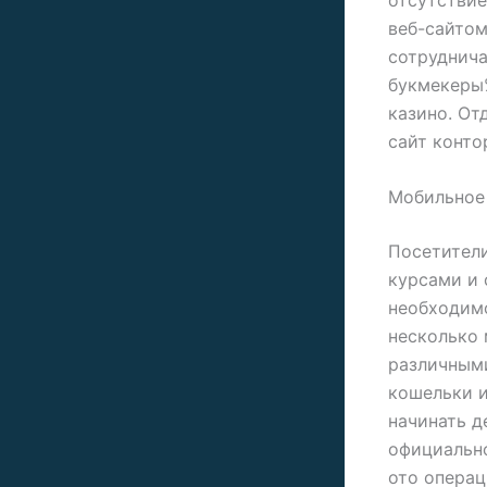
веб-сайтом
сотруднича
букмекеры
казино. От
сайт конто
Мобильное
Посетител
курсами и 
необходим
несколько 
различным
кошельки и
начинать д
официально
ото операц