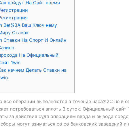
Как войдут На Сайт время
Регистрации
Регистрация
In Bet%3A Ваш Ключ нему
Миру Ставок
In Ставки На Спорт И Онлайн
Казино
прохода На Официальный
Сайт 1win
Как начнем Делать Ставки на
1win
о все операции выполняются а течение часа%2C не в о
жет потребоваться вплоть 3 суток. Официальный сайт 1
аты за действия судя операциям ввода и вывода сред
 сборы могут взиматься со со банковских заведений и