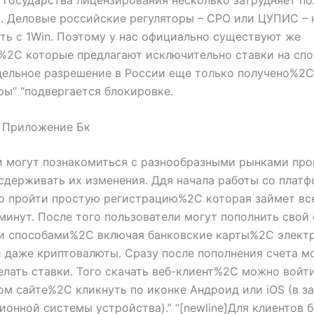
. Деловые российские регуляторы – СРО или ЦУПИС – 
ть с 1Win. Поэтому у нас официально существуют же
%2C которые предлагают исключительно ставки на сп
дельное разрешение в России еще только получено%2
ры” “подвергается блокировке.
 Приложение Бк
и могут познакомиться с разнообразными рынками пр
сдерживать их изменения. Ддя начала работы со плат
о пройти простую регистрацию%2C которая займет вс
минут. После того пользователи могут пополнить свой 
и способами%2C включая банковские карты%2C элект
 даже криптовалюты. Сразу после пополнения счета 
елать ставки. Того скачать веб-клиент%2C можно войти
м сайте%2C кликнуть по иконке Андроид или iOS (в з
ионной системы устройства).” “[newline]Для клиентов 